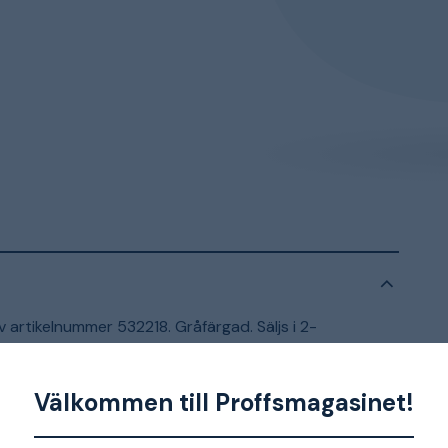
v artikelnummer 532218. Gråfärgad. Säljs i 2-
Välkommen till Proffsmagasinet!