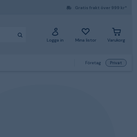
Gratis frakt över 999 kr*
Logga in
Mina listor
Varukorg
Företag
Privat