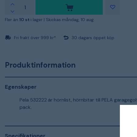
Fler än
10 st
i lager |
Skickas måndag, 10 aug.
Fri frakt över 999 kr*
30 dagars öppet köp
Produktinformation
Egenskaper
Pela 532222 är hörnlist, hörnbitar till PELA garagegol
pack.
Specifikationer