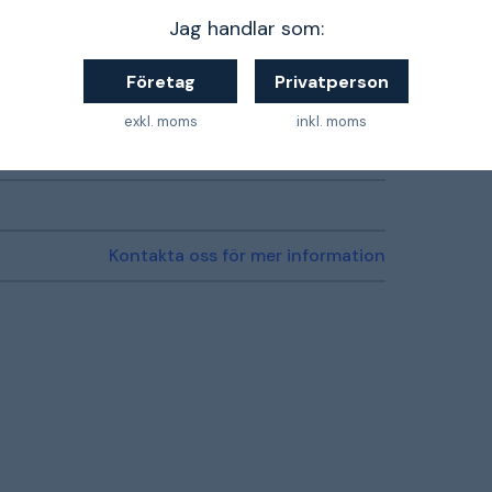
Jag handlar som:
PELA verkstadsmöbler
Företag
Privatperson
Grå
exkl. moms
inkl. moms
0200000074258
Kontakta oss för mer information