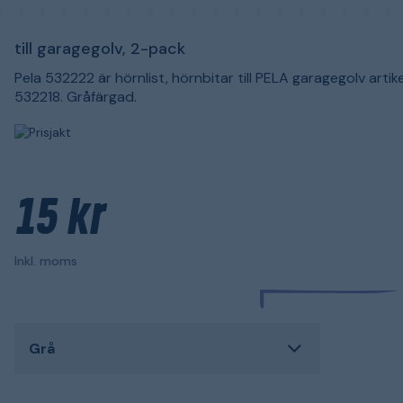
till garagegolv, 2-pack
Pela 532222 är hörnlist, hörnbitar till PELA garagegolv art
532218. Gråfärgad.
15 kr
Inkl. moms
Grå