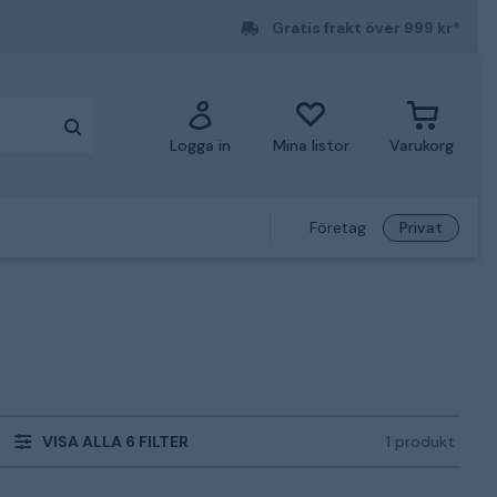
Gratis frakt över 999 kr*
Logga in
Mina listor
Varukorg
Företag
Privat
VISA ALLA 6 FILTER
1 produkt