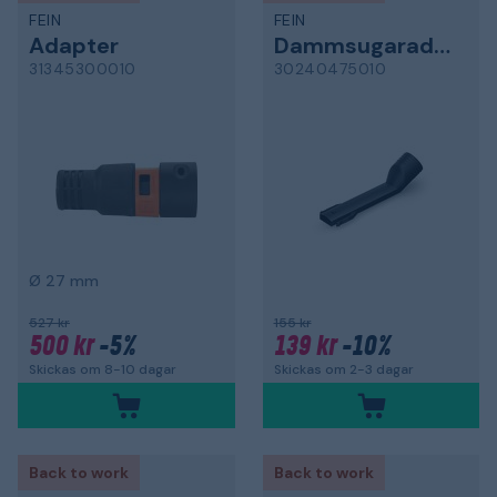
FEIN
FEIN
Adapter
Dammsugaradapter
31345300010
30240475010
Ø 27 mm
527 kr
155 kr
500 kr
-5%
139 kr
-10%
Skickas om 8-10 dagar
Skickas om 2-3 dagar
Back to work
Back to work