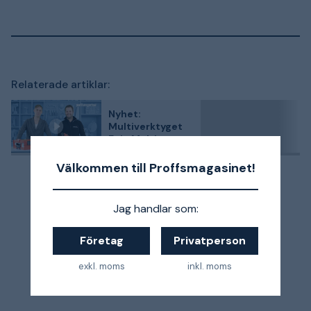
Relaterade artiklar:
Nyhet:
Multiverktyget
Fein Multimaster
– nu för Bosch
18V-batterier
Välkommen till Proffsmagasinet!
Jag handlar som:
Företag
Privatperson
exkl. moms
inkl. moms