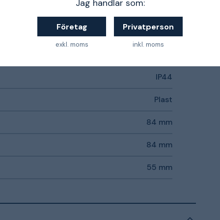
Jag handlar som:
Vit
Företag
Privatperson
Utanpåliggande montage
exkl. moms
inkl. moms
Ja
IP44
Plast
84 mm
84 mm
55 mm