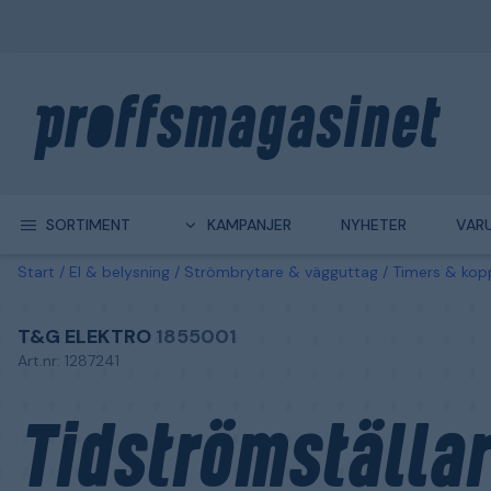
SORTIMENT
KAMPANJER
NYHETER
VAR
Start
El & belysning
Strömbrytare & vägguttag
Timers & kopp
T&G ELEKTRO
1855001
Art.nr: 1287241
Tidströmställa