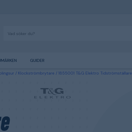
UMÄRKEN
GUIDER
lingsur
Klockströmbrytare
1855001 T&G Elektro Tidströmställare
re