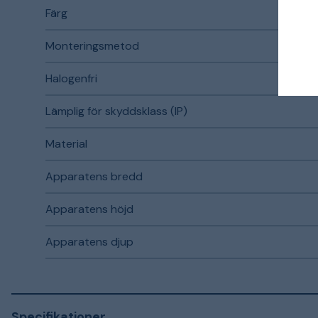
Färg
Monteringsmetod
Halogenfri
Lämplig för skyddsklass (IP)
Material
Apparatens bredd
Apparatens höjd
Apparatens djup
Specifikationer