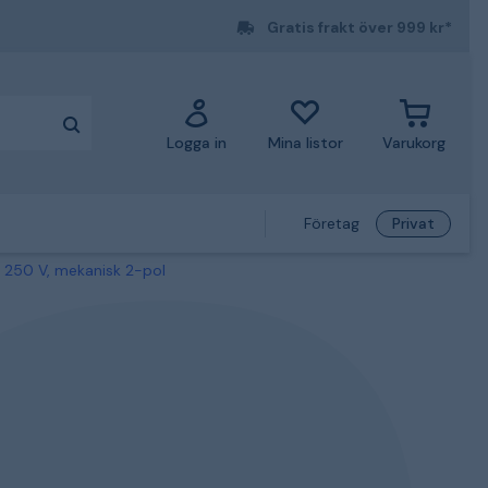
Gratis frakt över 999 kr*
Logga in
Mina listor
Varukorg
Företag
Privat
 250 V, mekanisk 2-pol