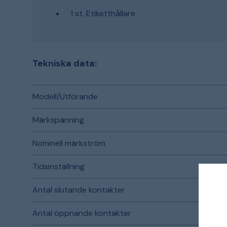
1 st. Etiketthållare
Tekniska data:
Modell/Utförande
Märkspänning
Nominell märkström
Tidsinställning
Antal slutande kontakter
Antal öppnande kontakter