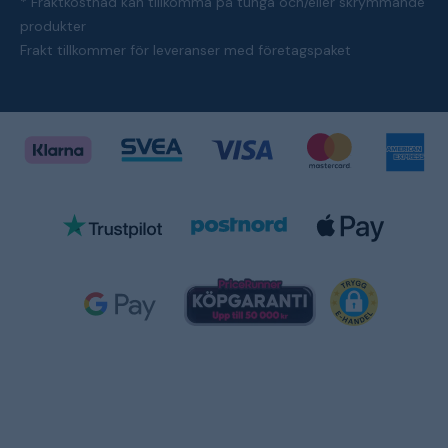
* Fraktkostnad kan tillkomma på tunga och/eller skrymmande
produkter
Frakt tillkommer för leveranser med företagspaket