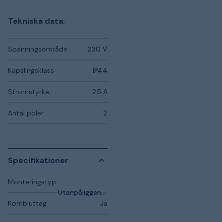
Tekniska data:
Spänningsområde
230 V
Kapslingsklass
IP44
Strömstyrka
25 A
Antal poler
2
Specifikationer
Monteringstyp
Utanpåliggande
Kombiuttag
Ja