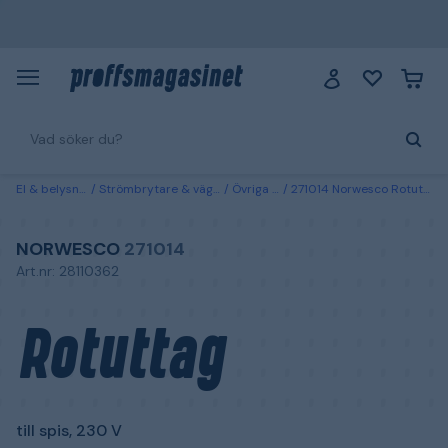
El & belysning
Strömbrytare & vägguttag
Övriga uttag
271014 Norwesco Rotuttag till spis, 230 V
NORWESCO
271014
Art.nr: 28110362
Rotuttag
till spis, 230 V