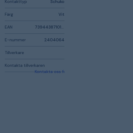
Kontakttyp
Schuko
Färg
Vit
EAN
7394438710147
E-nummer
2404064
Tillverkare
Kontakta tillverkaren
Kontakta oss för mer information