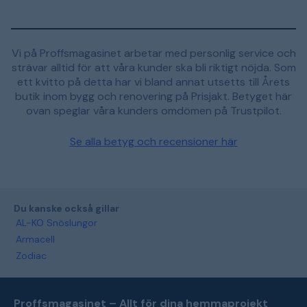
Vi på Proffsmagasinet arbetar med personlig service och
strävar alltid för att våra kunder ska bli riktigt nöjda. Som
ett kvitto på detta har vi bland annat utsetts till Årets
butik inom bygg och renovering på Prisjakt. Betyget här
ovan speglar våra kunders omdömen på Trustpilot.
Se alla betyg och recensioner här
Du kanske också gillar
AL-KO Snöslungor
Armacell
Zodiac
Proffsmagasinet – Allt för dina hemmaprojekt