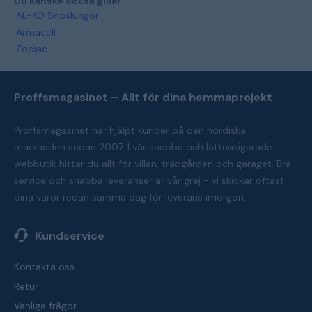
Du kanske också gillar
AL-KO Snöslungor
Armacell
Zodiac
Proffsmagasinet – Allt för dina hemmaprojekt
Proffsmagasinet har hjälpt kunder på den nordiska
marknaden sedan 2007. I vår snabba och lättnavigerade
webbutik hittar du allt för villan, trädgården och garaget. Bra
service och snabba leveranser är vår grej - vi skickar oftast
dina varor redan samma dag för leverans imorgon.
Kundservice
Kontakta oss
Retur
Vanliga frågor