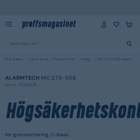
El & belysning
Larm & säkerhet
Tillbehör larm & säkerhet
Magnetkontakter
MC 270-S68 Alarmtech Högsäkerhetskontakt för golvmontering, C-klass
ALARMTECH
MC 270-S68
Art.nr: 3033874
Högsäkerhetskon
för golvmontering, C-klass