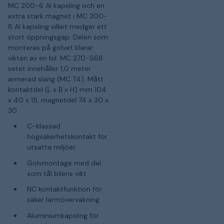
MC 200-6 Al kapsling och en
extra stark magnet i MC 200-
8 Al kapsling vilket medger ett
stort öppningsgap. Delen som
monteras på golvet klarar
vikten av en bil. MC 270-S68
setet innehåller 1,0 meter
armerad slang (MC T4). Mått
kontaktdel (L x B x H) mm 104
x 40 x 15, magnetdel 74 x 30 x
30.
C-klassad
högsäkerhetskontakt för
utsatta miljöer
Golvmontage med del
som tål bilens vikt
NC kontaktfunktion för
säker larmövervakning
Aluminiumkapsling för