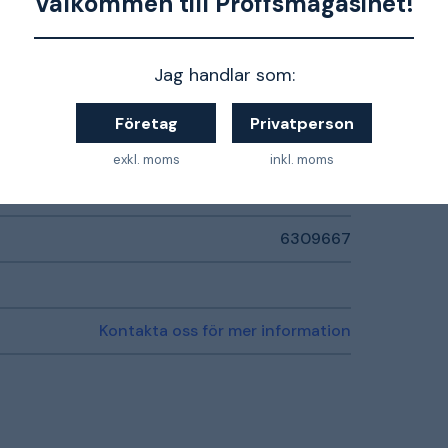
Välkommen till Proffsmagasinet!
Jag handlar som:
Företag
Privatperson
exkl. moms
inkl. moms
7340100410037
6309667
Kontakta oss för mer information