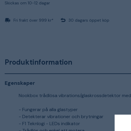
Skickas om 10-12 dagar
Fri frakt över 999 kr*
30 dagars öppet köp
Produktinformation
Egenskaper
Nookbox trådlösa vibrations/glaskrossdetektor med d
- Fungerar på alla glastyper
- Detekterar vibrationer och brytningar
- F1 Teknlogi - LEDs indikator
- Trådlös och enkel att motera