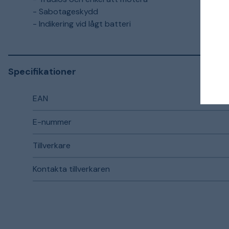
- Sabotageskydd
- Indikering vid lågt batteri
Specifikationer
EAN
E-nummer
Tillverkare
Kontakta tillverkaren