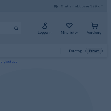
Gratis frakt över 999 kr*
Logga in
Mina listor
Varukorg
Företag
Privat
la glastyper