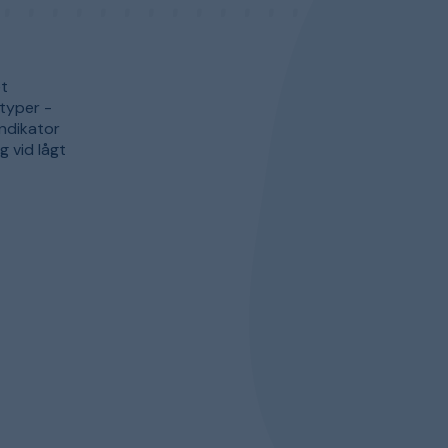
et
styper -
indikator
g vid lågt