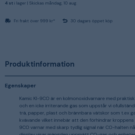
4 st
i lager |
Skickas måndag, 10 aug.
Fri frakt över 999 kr*
30 dagars öppet köp
Produktinformation
Egenskaper
Kamic KI-9CO är en kolmonoxidvarnare med praktisk di
och en icke irriterande gas som uppstår vi ofullstän
trä, papper, plast och brännbara vätskor som t.ex 
kvävande vilket innebär att den förhindrar kroppens
9CO varnar med skarp tydlig signal när CO-halten når
display visar mängden uppmätt CO-gas och enheten 