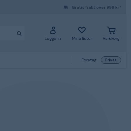
Gratis frakt över 999 kr*
Logga in
Mina listor
Varukorg
Företag
Privat