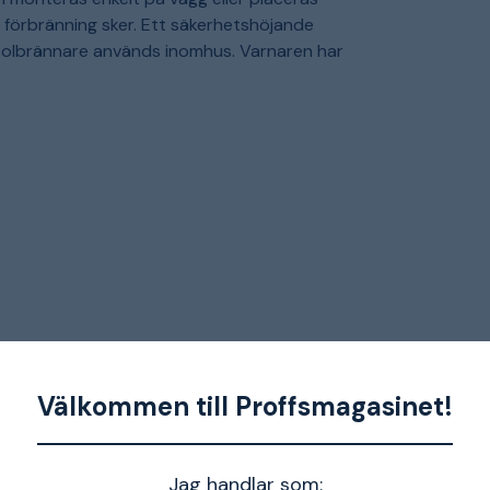
v förbränning sker. Ett säkerhetshöjande
asolbrännare används inomhus. Varnaren har
Välkommen till Proffsmagasinet!
Jag handlar som: