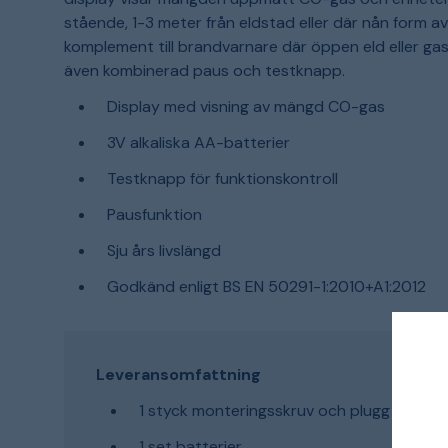
stående, 1-3 meter från eldstad eller där nån form a
komplement till brandvarnare där öppen eld eller g
även kombinerad paus och testknapp.
Display med visning av mängd CO-gas
3V alkaliska AA-batterier
Testknapp för funktionskontroll
Pausfunktion
Sju års livslängd
Godkänd enligt BS EN 50291-1:2010+A1:2012
Leveransomfattning
1 styck monteringsskruv och plugg
1 set batterier