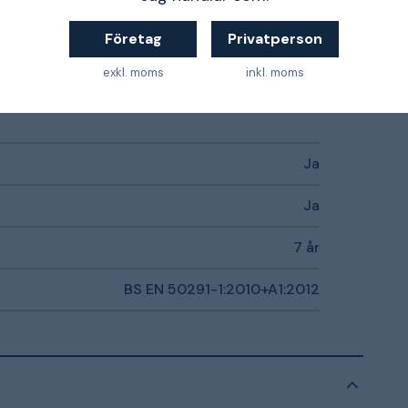
Företag
Privatperson
exkl. moms
inkl. moms
Ja
Ja
7 år
BS EN 50291-1:2010+A1:2012