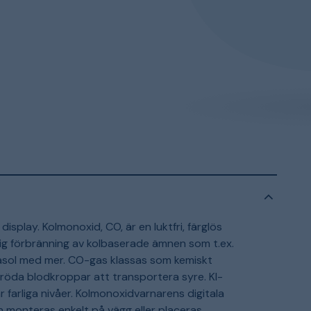
splay. Kolmonoxid, CO, är en luktfri, färglös
dig förbränning av kolbaserade ämnen som t.ex.
gasol med mer. CO-gas klassas som kemiskt
 röda blodkroppar att transportera syre. KI-
 farliga nivåer. Kolmonoxidvarnarens digitala
monteras enkelt på vägg eller placeras