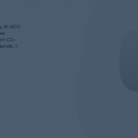
y. KI-9CO
er.
ätt CO-
ående, 1-