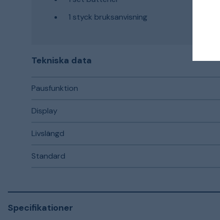
1 styck bruksanvisning
Tekniska data
Pausfunktion
Display
Livslängd
Standard
Specifikationer