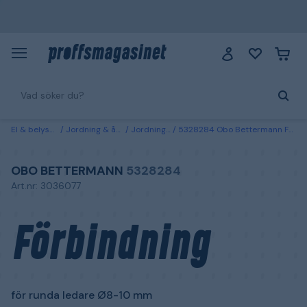
El & belysning
Jordning & åskskydd
Jordningsmaterial
5328284 Obo Bettermann Förbindning för runda ledare Ø8-10 mm
OBO BETTERMANN
5328284
Art.nr: 3036077
Förbindning
för runda ledare Ø8-10 mm