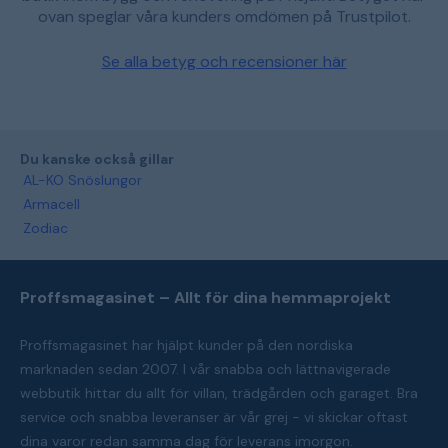
ovan speglar våra kunders omdömen på Trustpilot.
Se alla betyg och recensioner här
Du kanske också gillar
AL-KO Snöslungor
Armacell
Zodiac
Proffsmagasinet – Allt för dina hemmaprojekt
Proffsmagasinet har hjälpt kunder på den nordiska
marknaden sedan 2007. I vår snabba och lättnavigerade
webbutik hittar du allt för villan, trädgården och garaget. Bra
service och snabba leveranser är vår grej - vi skickar oftast
dina varor redan samma dag för leverans imorgon.