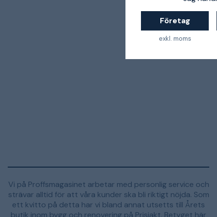
Företag
exkl. moms
Vi på Proffsmagasinet arbetar med personlig service och
strävar alltid för att våra kunder ska bli riktigt nöjda. Som
ett kvitto på detta har vi bland annat utsetts till Årets
butik inom bygg och renovering på Prisjakt. Betyget här