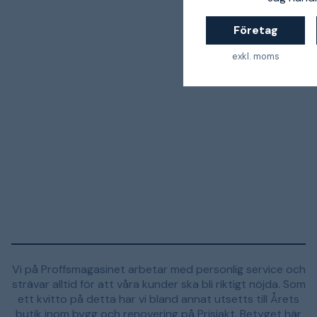
Företag
exkl. moms
Vi på Proffsmagasinet arbetar med personlig service och
strävar alltid för att våra kunder ska bli riktigt nöjda. Som
ett kvitto på detta har vi bland annat utsetts till Årets
butik inom bygg och renovering på Prisjakt. Betyget här