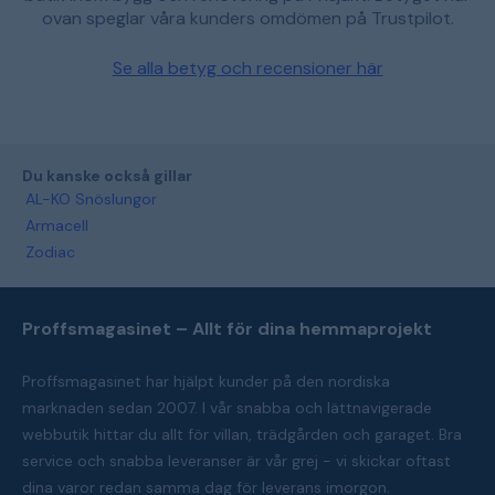
ovan speglar våra kunders omdömen på Trustpilot.
Se alla betyg och recensioner här
Du kanske också gillar
AL-KO Snöslungor
Armacell
Zodiac
Proffsmagasinet – Allt för dina hemmaprojekt
Proffsmagasinet har hjälpt kunder på den nordiska
marknaden sedan 2007. I vår snabba och lättnavigerade
webbutik hittar du allt för villan, trädgården och garaget. Bra
service och snabba leveranser är vår grej - vi skickar oftast
dina varor redan samma dag för leverans imorgon.