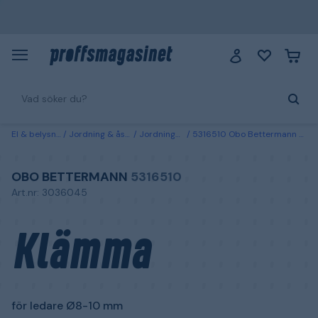
El & belysning
Jordning & åskskydd
Jordningsmaterial
5316510 Obo Bettermann Klämma för ledare Ø8-10 mm
OBO BETTERMANN
5316510
Art.nr: 3036045
Klämma
för ledare Ø8-10 mm