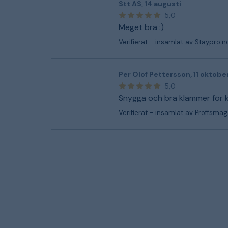
Stt AS
,
14 augusti
5,0
Meget bra :)
Verifierat - insamlat av Staypro.n
Per Olof Pettersson
,
11 oktobe
5,0
Snygga och bra klammer för k
Verifierat - insamlat av Proffsmag