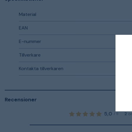
Material
EAN
E-nummer
Tillverkare
Kontakta tillverkaren
Recensioner
5,0
2
o
/
5