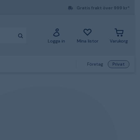
Gratis frakt över 999 kr*
Logga in
Mina listor
Varukorg
Företag
Privat