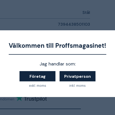
Stål
7394438501103
1501799
Välkommen till Proffsmagasinet!
Kontakta oss för mer information
Jag handlar som:
Företag
Privatperson
exkl. moms
inkl. moms
mdömen