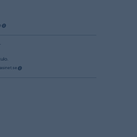
o
r
ulo.
asinet.se