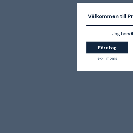
Välkommen till P
Jag handl
Företag
exkl. moms