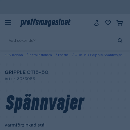
El & belysning
Installationsmaterial
Fästmaterial
CTI5-50 Gripple Spännvajer varmförzinkad stål 50 m
GRIPPLE
CTI5-50
Art.nr: 3033086
Spännvajer
varmförzinkad stål