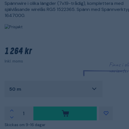
Spännwire i olika längder (7x19-trådig), komplettera med
självlåsande wirelås RG5 1522365. Spänn med Spännverkty
1647000.
1 264 kr
Inkl. moms
Finns i ol
varianter
50 m
Skickas om 9-16 dagar