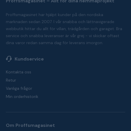
Proffsmagasinet – Allt för dina hemmaprojekt
Proffsmagasinet har hjälpt kunder på den nordiska
marknaden sedan 2007. I vår snabba och lättnavigerade
webbutik hittar du allt för villan, trädgården och garaget. Bra
service och snabba leveranser är vår grej - vi skickar oftast
dina varor redan samma dag för leverans imorgon.
Kundservice
Kontakta oss
Retur
Vanliga frågor
Min orderhistorik
Om Proffsmagasinet