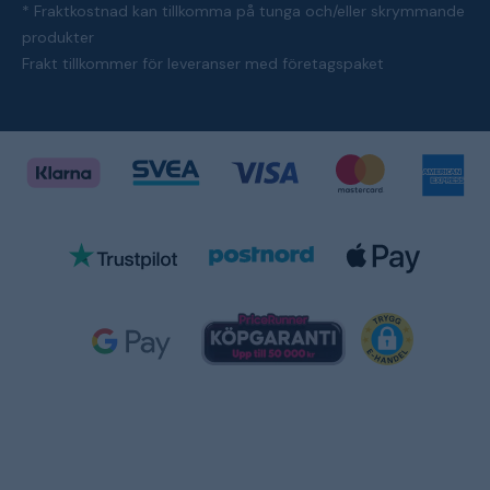
* Fraktkostnad kan tillkomma på tunga och/eller skrymmande
produkter
Frakt tillkommer för leveranser med företagspaket