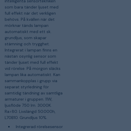
intelligenta sensortekniken
som bara tänder ljuset med
full effekt när det verkligen
behövs. På kvällen när det
mörknar tänds lampan
automatiskt med ett sk.
grundljus, som skapar
stämning och trygghet.
Integrerat i lampan finns en
nästan osynlig sensor som
tänder ljuset med full effekt
vid rörelse. På morgon släcks
lampan lika automatiskt. Kan
sammankopplas i grupp via
separat styrledning för
samtidig tändning av samtliga
armaturer i gruppen. 11W,
ljusflöde 750 lm. 3000K.
Ra>80. Livslängd 50.000h,
L70B10. Grundljus 10%.
Integrerad rörelsesensor