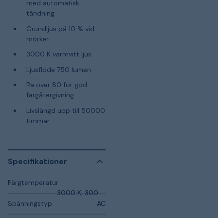
med automatisk
tändning
Grundljus på 10 % vid
mörker
3000 K varmvitt ljus
Ljusflöde 750 lumen
Ra över 80 för god
färgåtergivning
Livslängd upp till 50000
timmar
Specifikationer
Färgtemperatur
3000 K, 3000 K
Spänningstyp
AC