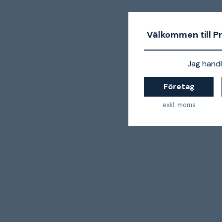
Välkommen till P
Jag handl
Företag
exkl. moms