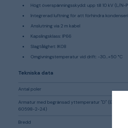
Högt överspänningsskydd: upp till 10 kV (L/N-P
Integrerad luftning för att förhindra kondenser
Anslutning via 2 m kabel
Kapslingsklass: IP66
Slagtålighet: IK08
Omgivningstemperatur vid drift: -30…+50 °C
Tekniska data
Antal poler
Armatur med begränsad yttemperatur "D" (EN
60598-2-24)
Bredd