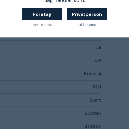
Jag handlar som:
Ja
Företag
Privatperson
Ja
exkl. moms
inkl. moms
LED-drivdon (konstantström)
Ja
0.9
Krävs ej
RG1
Svart
SDCM5
4000 K