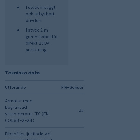
1 styck inbyggt
och utbytbart
drivdon
1 styck 2 m
gummikabel för
direkt 230V-
anslutning
Tekniska data
Utförande
PIR-Sensor
Armatur med
begränsad
Ja
yttemperatur "D" (EN
60598-2-24)
Bibehållet ljusflöde vid