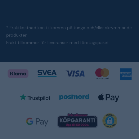
* Fraktkostnad kan tillkomma på tunga och/eller skrymmande
produkter
Frakt tillkommer för leveranser med företagspaket