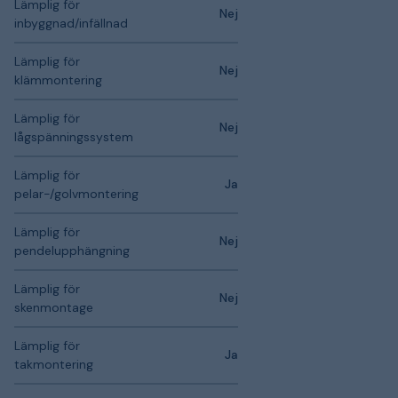
Lämplig för
Nej
inbyggnad/infällnad
Lämplig för
Nej
klämmontering
Lämplig för
Nej
lågspänningssystem
Lämplig för
Ja
pelar-/golvmontering
Lämplig för
Nej
pendelupphängning
Lämplig för
Nej
skenmontage
Lämplig för
Ja
takmontering