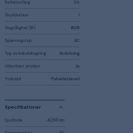
Reflektorfärg
Vit
Skyddsklass
I
Slagtålighet (IK)
IK08
Spänningstyp
AC
Typ av kabeldragning
Avslutning
Utbytbart drivdon
Ja
Ytskydd
Pulverlackerad
Specifikationer
Ljusflöde
4250 lm
Spänningstyp
AC