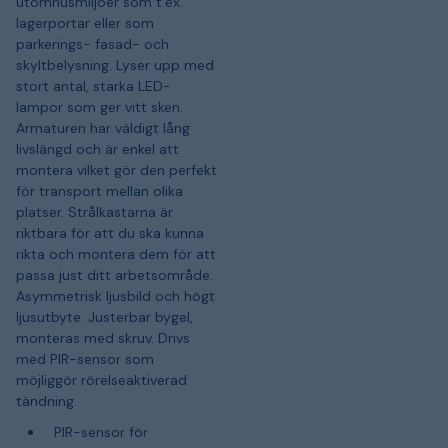
utomhusmiljöer som t.ex.
lagerportar eller som
parkerings- fasad- och
skyltbelysning. Lyser upp med
stort antal, starka LED-
lampor som ger vitt sken.
Armaturen har väldigt lång
livslängd och är enkel att
montera vilket gör den perfekt
för transport mellan olika
platser. Strålkastarna är
riktbara för att du ska kunna
rikta och montera dem för att
passa just ditt arbetsområde.
Asymmetrisk ljusbild och högt
ljusutbyte. Justerbar bygel,
monteras med skruv. Drivs
med PIR-sensor som
möjliggör rörelseaktiverad
tändning.
PIR-sensor för