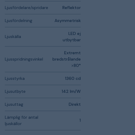
Ljusfördelare/spridare
Reflektor
Ljusfördelning
Asymmetrisk
LED ej
Ljuskälla
utbytbar
Extremt
Ljusspridningsvinkel
bredstrålande
>80°
Ljusstyrka
1360 cd
Ljusutbyte
142 lm/W
Ljusuttag
Direkt
Lämplig för antal
1
ljuskällor