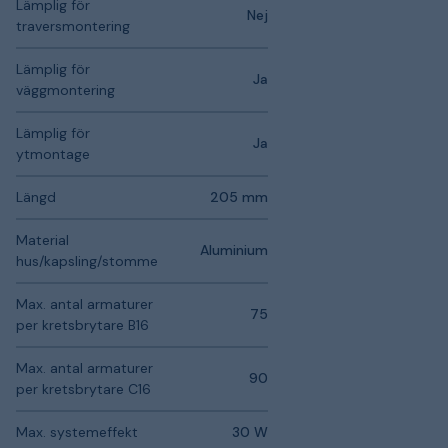
Lämplig för
Nej
traversmontering
Lämplig för
Ja
väggmontering
Lämplig för
Ja
ytmontage
Längd
205 mm
Material
Aluminium
hus/kapsling/stomme
Max. antal armaturer
75
per kretsbrytare B16
Max. antal armaturer
90
per kretsbrytare C16
Max. systemeffekt
30 W