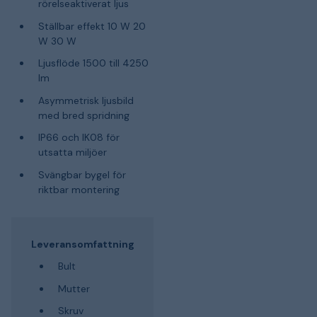
rörelseaktiverat ljus
Ställbar effekt 10 W 20
W 30 W
Ljusflöde 1500 till 4250
lm
Asymmetrisk ljusbild
med bred spridning
IP66 och IK08 för
utsatta miljöer
Svängbar bygel för
riktbar montering
Leveransomfattning
Bult
Mutter
Skruv