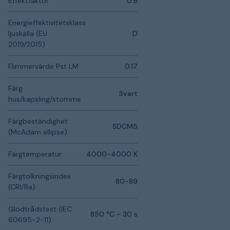
Effektfaktor
0.9
Energieffektivitetsklass
ljuskälla (EU
D
2019/2015)
Flimmervärde Pst LM
0.17
Färg
Svart
hus/kapsling/stomme
Färgbeständighet
SDCM5
(McAdam ellipse)
Färgtemperatur
4000-4000 K
Färgtolkningsindex
80-89
(CRI/Ra)
Glödtrådstest (IEC
850 °C - 30 s
60695-2-11)