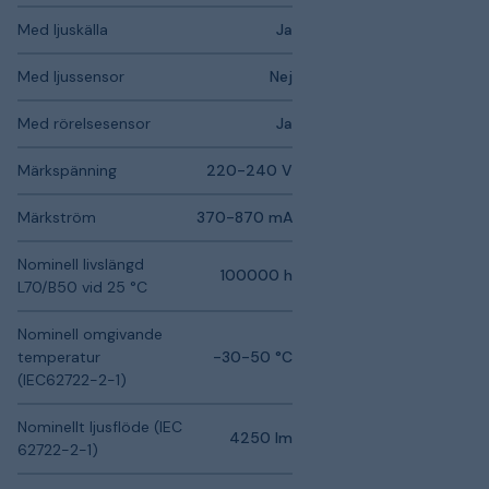
Med ljuskälla
Ja
Med ljussensor
Nej
Med rörelsesensor
Ja
Märkspänning
220-240 V
Märkström
370-870 mA
Nominell livslängd
100000 h
L70/B50 vid 25 °C
Nominell omgivande
temperatur
-30-50 °C
(IEC62722-2-1)
Nominellt ljusflöde (IEC
4250 lm
62722-2-1)