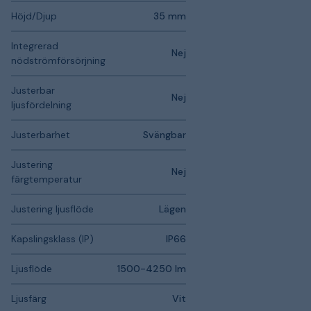
Höjd/Djup
35 mm
Integrerad
Nej
nödströmförsörjning
Justerbar
Nej
ljusfördelning
Justerbarhet
Svängbar
Justering
Nej
färgtemperatur
Justering ljusflöde
Lägen
Kapslingsklass (IP)
IP66
Ljusflöde
1500-4250 lm
Ljusfärg
Vit