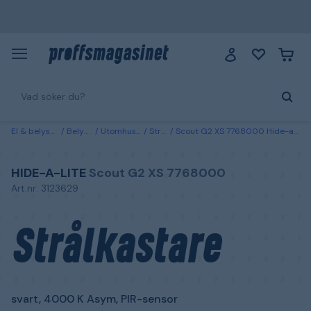
El & belysning
Belysning
Utomhusbelysning
Strålkastare
Scout G2 XS 7768000 Hide-a-Lite Strålkastare svart, 4000 K Asym, PIR-sensor 30W, 4250 lm, XS
HIDE-A-LITE
Scout G2 XS 7768000
Art.nr: 3123629
Strålkastare
svart, 4000 K Asym, PIR-sensor