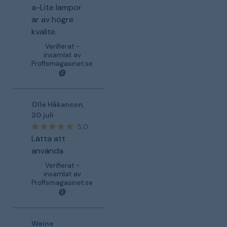
a-Lite lampor
är av högre
kvalite.
Verifierat -
insamlat av
Proffsmagasinet.se
Olle Håkanson
,
20 juli
5,0
Lätta att
använda
Verifierat -
insamlat av
Proffsmagasinet.se
Weine