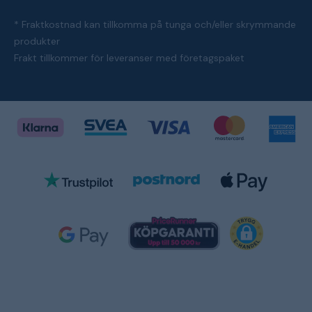
* Fraktkostnad kan tillkomma på tunga och/eller skrymmande
produkter
Frakt tillkommer för leveranser med företagspaket