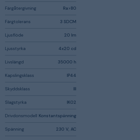
Färgåtergivning
Ra>80
Färgtolerans
3 SDCM
Ljusflöde
20 lm
Ljusstyrka
4x20 cd
Livslängd
35000 h
Kapslingsklass
IP44
Skyddsklass
III
Slagstyrka
IK02
Drivdonsmodell
Konstantspänning
Spänning
230 V, AC