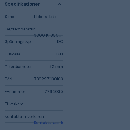
Specifikationer
Serie
Hide-a-Lite Decklight
Färgtemperatur
3000 K, 3000 K
Spänningstyp
DC
Ljuskälla
LED
Ytterdiameter
32 mm
EAN
7392971130163
E-nummer
7764035
Tillverkare
Kontakta tillverkaren
Kontakta oss för mer information