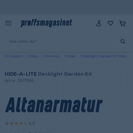
El & belysning
Belysning
Utomhusbelysning
Altanarmaturer
Decklight Garden Kit Hide-a-Lite Altanarmatur rostfritt stål, 3000 K
HIDE-A-LITE
Decklight Garden Kit
Art.nr: 2817998
Altanarmatur
4,6