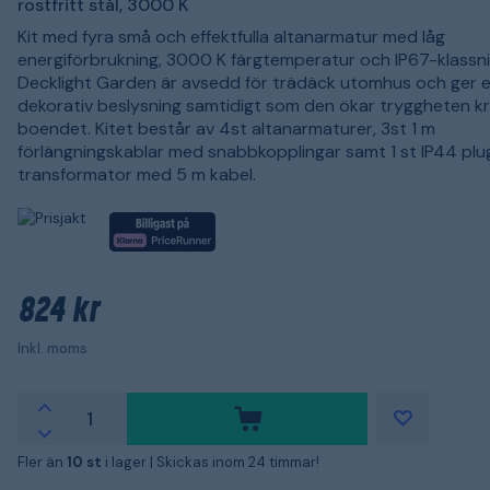
rostfritt stål, 3000 K
Kit med fyra små och effektfulla altanarmatur med låg
energiförbrukning, 3000 K färgtemperatur och IP67-klassni
Decklight Garden är avsedd för trädäck utomhus och ger 
dekorativ beslysning samtidigt som den ökar tryggheten kr
boendet. Kitet består av 4st altanarmaturer, 3st 1 m
förlängningskablar med snabbkopplingar samt 1 st IP44 plu
transformator med 5 m kabel.
824 kr
Inkl. moms
Fler än
10 st
i lager |
Skickas inom 24 timmar!