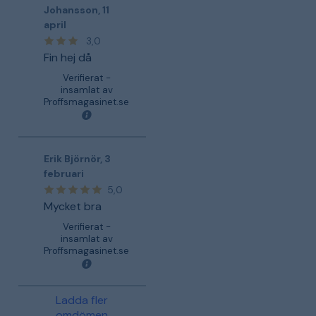
Johansson
,
11
april
3,0
Fin hej då
Verifierat -
insamlat av
Proffsmagasinet.se
Erik Björnör
,
3
februari
5,0
Mycket bra
Verifierat -
insamlat av
Proffsmagasinet.se
Ladda fler
omdömen