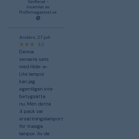
Verifierat -
insamlat av
Proffsmagasinet.se
Anders
,
27 juli
3,0
Denna
senaste sats
med Hide-a-
Lite lampor
kan jag
egentligen inte
betygsätta
nu. Men detta
4 pack var
ersättningslamport
för trasiga
lampor. Av de