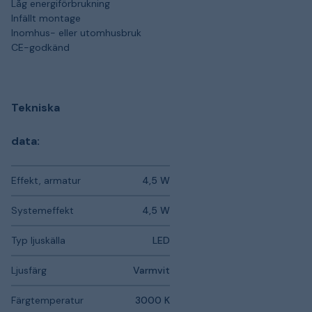
Låg energiförbrukning
Infällt montage
Inomhus- eller utomhusbruk
CE-godkänd
Tekniska
data:
Effekt, armatur
4,5 W
Systemeffekt
4,5 W
Typ ljuskälla
LED
Ljusfärg
Varmvit
Färgtemperatur
3000 K