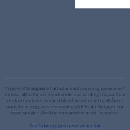
Vi på Proffsmagasinet arbetar med personlig service och
strävar alltid för att våra kunder ska bli riktigt nöjda. Som
ett kvitto på detta har vi bland annat utsetts till Årets
butik inom bygg och renovering på Prisjakt. Betyget här
ovan speglar våra kunders omdömen på Trustpilot.
Se alla betyg och recensioner här