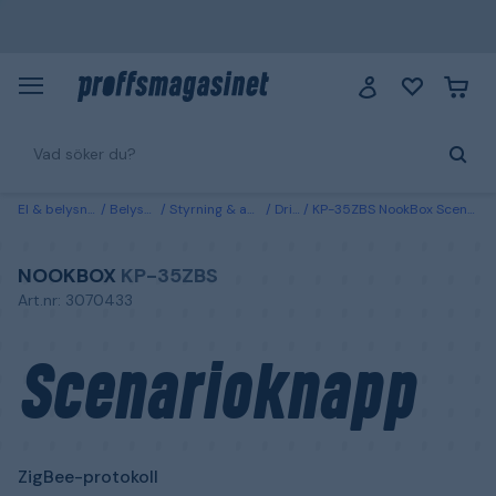
El & belysning
Belysning
Styrning & anslutning
Drivdon
KP-35ZBS NookBox Scenarioknapp ZigBee-protokoll
NOOKBOX
KP-35ZBS
Art.nr: 3070433
Scenarioknapp
ZigBee-protokoll