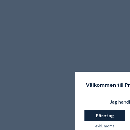
Välkommen till P
Jag handl
Företag
exkl. moms