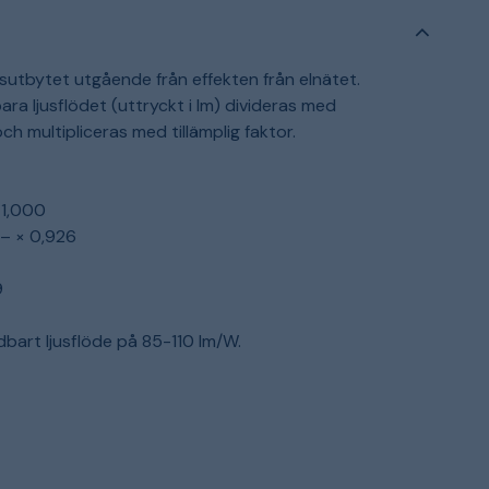
jusutbytet utgående från effekten från elnätet.
 ljusflödet (uttryckt i lm) divideras med
ch multipliceras med tillämplig faktor.
 1,000
 – × 0,926
9
dbart ljusflöde på 85-110 lm/W.