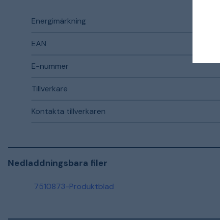
Energimärkning
EAN
E-nummer
Tillverkare
Kontakta tillverkaren
Nedladdningsbara filer
7510873-Produktblad