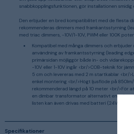
snabbkopplingsfunktionen, gör installationen smidig 
Den erbjuder en bred kompatibilitet med de flesta
rekommenderas dimmers med framkantsstyrning (lea
med triac dimmers, -10V/1-10V, PWM eller 100K pote
Kompatibel med många dimmers och erbjuder
användning av framkantsstyrning (leading edg
primärsidan möjliggör både in- och vidarekopp
-10V eller 1-10V ingår <br/>COB-teknik för jäm
5 cm och levereras med 2 m startkablar <br/>L
enkel montering <br/>Högt ljusflöde på 850l
rekommenderad längd på 10 meter <br/>För att 
en dimbar transformator alternativt en seku
listen kan även drivas med batteri (24VDC).
Specifikationer