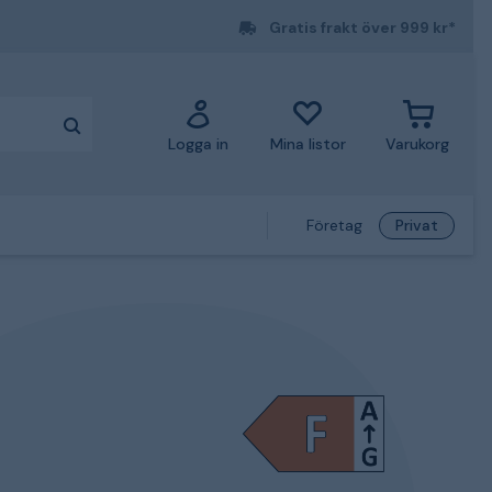
Gratis frakt över 999 kr*
Logga in
Mina listor
Varukorg
Företag
Privat