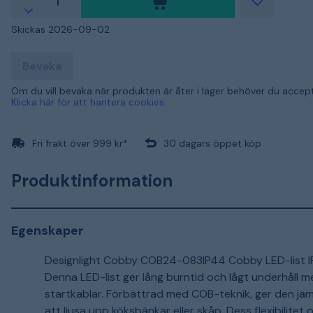
Skickas 2026-09-02
Bevaka
Om du vill bevaka när produkten är åter i lager behöver du accep
Klicka här för att hantera cookies.
Fri frakt över 999 kr*
30 dagars öppet köp
Produktinformation
Egenskaper
Designlight Cobby COB24-083IP44 Cobby LED-list IP4
Denna LED-list ger lång burntid och lågt underhåll
startkablar. Förbättrad med COB-teknik, ger den jäm
att ljusa upp köksbänkar eller skåp. Dess flexibilitet