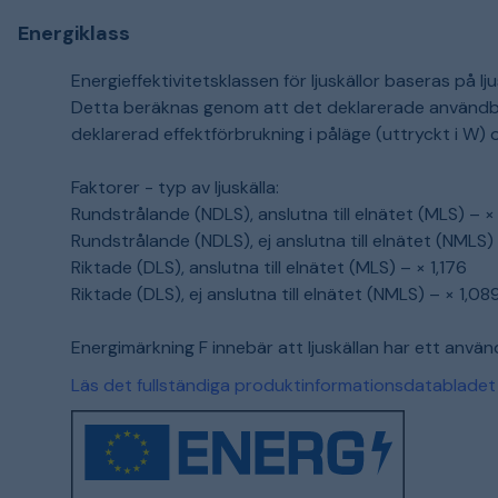
Energiklass
Energieffektivitetsklassen för ljuskällor baseras på l
Detta beräknas genom att det deklarerade användbara
deklarerad effektförbrukning i påläge (uttryckt i W) o
Faktorer - typ av ljuskälla:
Rundstrålande (NDLS), anslutna till elnätet (MLS) – ×
Rundstrålande (NDLS), ej anslutna till elnätet (NMLS)
Riktade (DLS), anslutna till elnätet (MLS) – × 1,176
Riktade (DLS), ej anslutna till elnätet (NMLS) – × 1,08
Energimärkning F innebär att ljuskällan har ett använ
Läs det fullständiga produktinformationsdatabladet