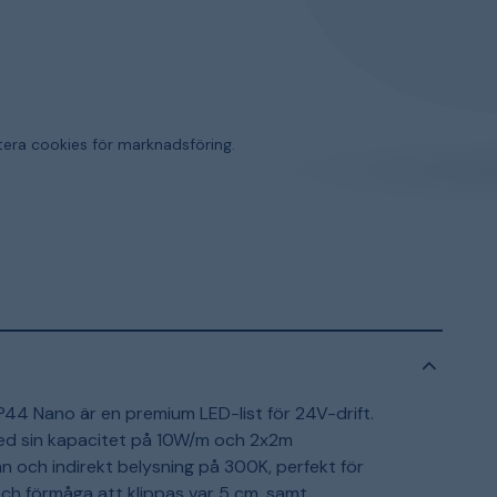
tera cookies för marknadsföring.
4 Nano är en premium LED-list för 24V-drift.
 med sin kapacitet på 10W/m och 2x2m
n och indirekt belysning på 300K, perfekt för
 och förmåga att klippas var 5 cm, samt