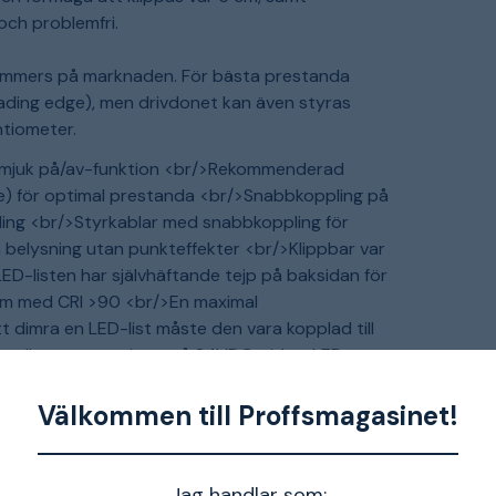
och problemfri.
 dimmers på marknaden. För bästa prestanda
ding edge), men drivdonet kan även styras
ntiometer.
 mjuk på/av-funktion <br/>Rekommenderad
e) för optimal prestanda <br/>Snabbkoppling på
ling <br/>Styrkablar med snabbkoppling för
n belysning utan punkteffekter <br/>Klippbar var
ED-listen har självhäftande tejp på baksidan för
m/m med CRI >90 <br/>En maximal
dimra en LED-list måste den vara kopplad till
ndärdimmer som sitter på 24VDC-sidan. LED-
Välkommen till Proffsmagasinet!
Jag handlar som: