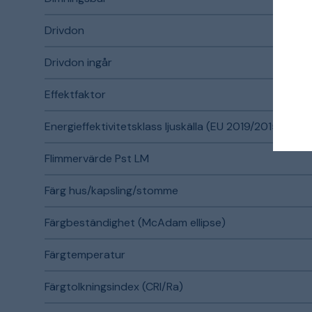
Drivdon
Drivdon ingår
Effektfaktor
Energieffektivitetsklass ljuskälla (EU 2019/2015)
Flimmervärde Pst LM
Färg hus/kapsling/stomme
Färgbeständighet (McAdam ellipse)
Färgtemperatur
Färgtolkningsindex (CRI/Ra)