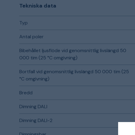
Tekniska data
Typ
Antal poler
Bibehållet ljusflöde vid genomsnittlig livslängd 50
000 tim (25 °C omgivning)
Bortfall vid genomsnittlig livslängd 50 000 tim (25
°C omgivning)
Bredd
Dimning DALI
Dimning DALI-2
Dimningsbar