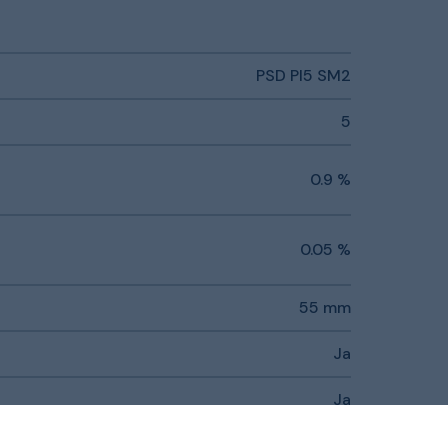
PSD PI5 SM2
5
0.9 %
0.05 %
55 mm
Ja
Ja
Ja