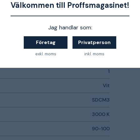
Välkommen till Proffsmagasinet!
LED-drivdon (konstantström)
Jag handlar som:
Ja
Företag
Privatperson
0.9
exkl. moms
inkl. moms
F
1
Vit
SDCM3
3000 K
90-100