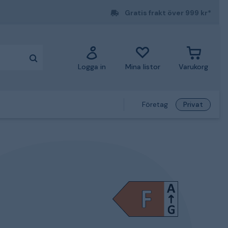
Gratis frakt över 999 kr*
Logga in
Mina listor
Varukorg
Företag
Privat