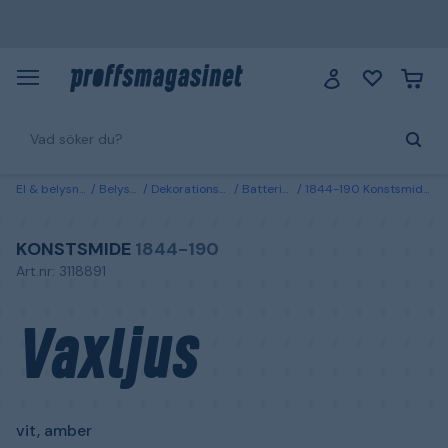
El & belysning
Belysning
Dekorationsbelysning
Batteridrivna ljus
1844-190 Konstsmide Vaxljus vit, amber 10x14 cm
KONSTSMIDE
1844-190
Art.nr: 3118891
Vaxljus
vit, amber