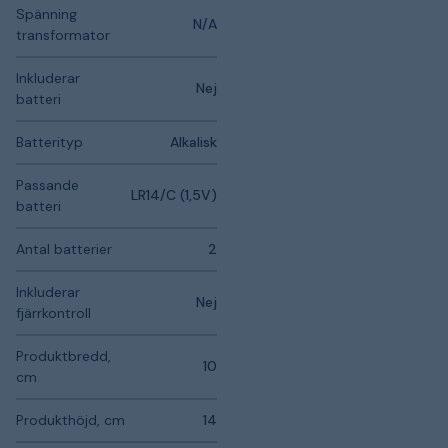
Spänning
N/A
transformator
Inkluderar
Nej
batteri
Batterityp
Alkalisk
Passande
LR14/C (1,5V)
batteri
Antal batterier
2
Inkluderar
Nej
fjärrkontroll
Produktbredd,
10
cm
Produkthöjd, cm
14