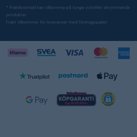
* Fraktkostnad kan tillkomma på tunga och/eller skrymmande
produkter
Frakt tillkommer för leveranser med företagspaket