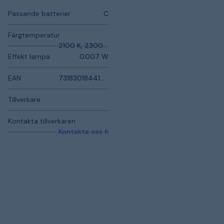
Passande batterier
C
Färgtemperatur
2100 K, 2300 K
Effekt lampa
0.007 W
EAN
7318301844197
Tillverkare
Kontakta tillverkaren
Kontakta oss för mer information