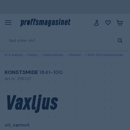
El & belysning
Belysning
Dekorationsbelysning
Batteridrivna ljus
1841-100 Konstsmide Vaxljus vit, varmvit 10,2x15,2 cm
KONSTSMIDE
1841-100
Art.nr: 3118237
Vaxljus
vit, varmvit