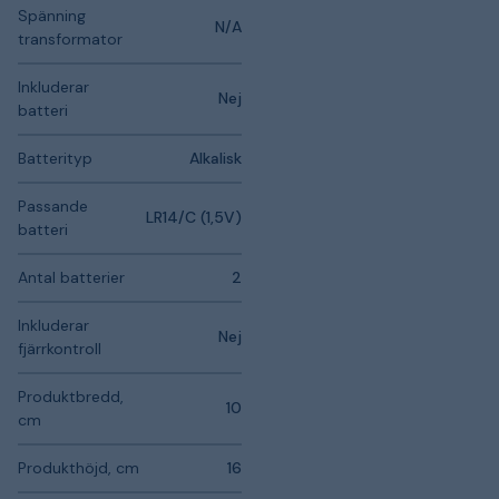
Spänning
N/A
transformator
Inkluderar
Nej
batteri
Batterityp
Alkalisk
Passande
LR14/C (1,5V)
batteri
Antal batterier
2
Inkluderar
Nej
fjärrkontroll
Produktbredd,
10
cm
Produkthöjd, cm
16