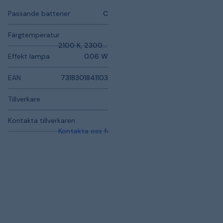
Passande batterier
C
Färgtemperatur
2100 K, 2300 K
Effekt lampa
0.06 W
EAN
7318301841103
Tillverkare
Kontakta tillverkaren
Kontakta oss för mer information