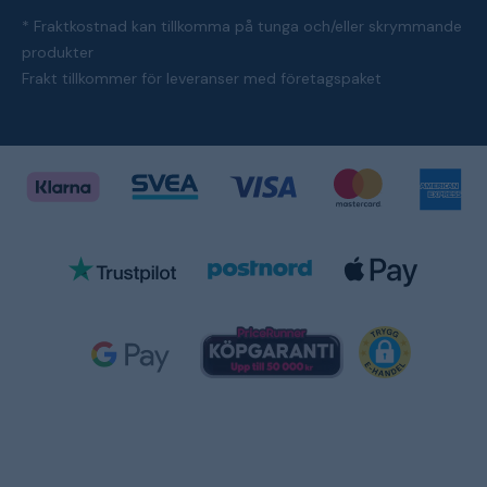
* Fraktkostnad kan tillkomma på tunga och/eller skrymmande
produkter
Frakt tillkommer för leveranser med företagspaket