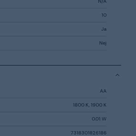
N/A
10
Ja
Nej
AA
1800 K, 1900 K
0.01 W
7318301826186