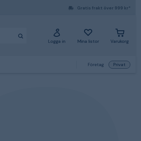
Gratis frakt över 999 kr*
Logga in
Mina listor
Varukorg
Företag
Privat