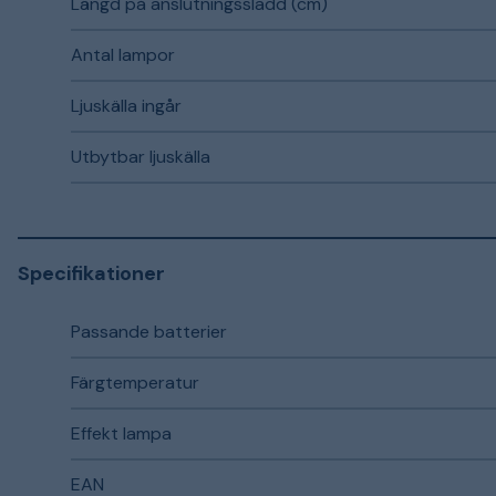
Längd på anslutningssladd (cm)
Antal lampor
Ljuskälla ingår
Utbytbar ljuskälla
Specifikationer
Passande batterier
Färgtemperatur
Effekt lampa
EAN