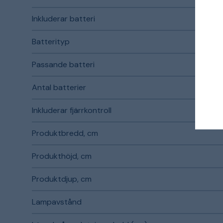
Inkluderar batteri
Batterityp
Passande batteri
Antal batterier
Inkluderar fjärrkontroll
Produktbredd, cm
Produkthöjd, cm
Produktdjup, cm
Lampavstånd