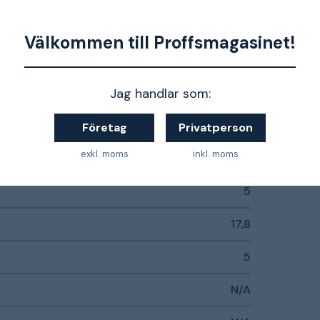
Nej
Välkommen till Proffsmagasinet!
Alkalisk
Jag handlar som:
LR6/AA (1,5V)
2
Företag
Privatperson
exkl. moms
inkl. moms
Nej
5
17,8
5
N/A