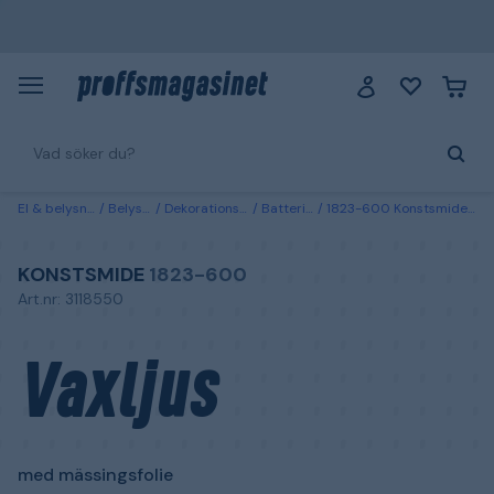
El & belysning
Belysning
Dekorationsbelysning
Batteridrivna ljus
1823-600 Konstsmide Vaxljus med mässingsfolie 20,5 cm
KONSTSMIDE
1823-600
Art.nr: 3118550
Vaxljus
med mässingsfolie