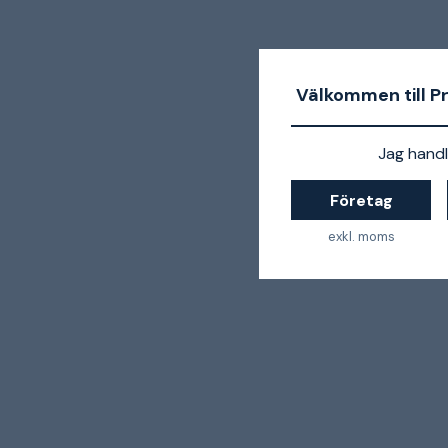
Välkommen till P
Jag handl
Företag
exkl. moms