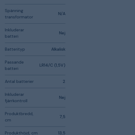
Spänning
N/A
transformator
Inkluderar
Nej
batteri
Batterityp
Alkalisk
Passande
LR14/C (1,5V)
batteri
Antal batterier
2
Inkluderar
Nej
fjärrkontroll
Produktbredd,
7,5
cm
Produkthöjd, cm
13,5