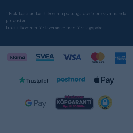
* Fraktkostnad kan tillkomma på tunga och/eller skrymmande
produkter
Frakt tillkommer för leveranser med företagspaket