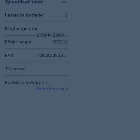
Specifikationer
Passande batterier
C
Färgtemperatur
2100 K, 2300 K
Effekt lampa
0.06 W
EAN
7318301823604
Tillverkare
Kontakta tillverkaren
Kontakta oss för mer information