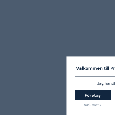
Välkommen till P
Jag handl
Företag
exkl. moms