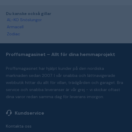
Du kanske också gillar
AL-KO Snöslungor
Armacell
Zodiac
Proffsmagasinet – Allt för dina hemmaprojekt
Proffsmagasinet har hjälpt kunder på den nordiska
marknaden sedan 2007. I vår snabba och lättnavigerade
webbutik hittar du allt för villan, trädgården och garaget. Bra
service och snabba leveranser är vår grej - vi skickar oftast
dina varor redan samma dag för leverans imorgon.
Kundservice
Kontakta oss