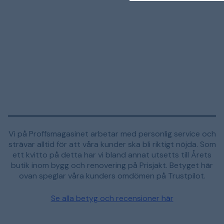
Vi på Proffsmagasinet arbetar med personlig service och
strävar alltid för att våra kunder ska bli riktigt nöjda. Som
ett kvitto på detta har vi bland annat utsetts till Årets
butik inom bygg och renovering på Prisjakt. Betyget här
ovan speglar våra kunders omdömen på Trustpilot.
Se alla betyg och recensioner här