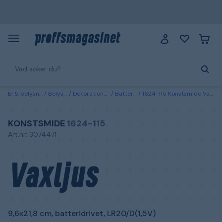
El & belysning
Belysning
Dekorationsbelysning
Batteridrivna ljus
1624-115 Konstsmide Vaxljus 9,6x21,8 cm, batteridrivet, LR20/D(1,5V)
KONSTSMIDE
1624-115
Art.nr: 3074471
Vaxljus
9,6x21,8 cm, batteridrivet, LR20/D(1,5V)