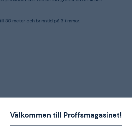
ill 80 meter och brinntid på 3 timmar.
Välkommen till Proffsmagasinet!