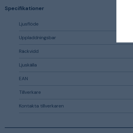
Specifikationer
Ljusflöde
Uppladdningsbar
Räckvidd
Ljuskälla
EAN
Tillverkare
Kontakta tillverkaren