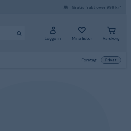
Gratis frakt över 999 kr*
Logga in
Mina listor
Varukorg
Företag
Privat