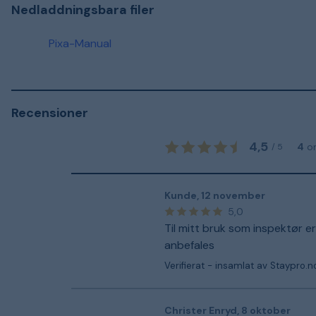
Nedladdningsbara filer
Pixa-Manual
Recensioner
4,5
4
o
/
5
Kunde
,
12 november
5,0
Til mitt bruk som inspektør er
anbefales
Verifierat - insamlat av Staypro.n
Christer Enryd
,
8 oktober