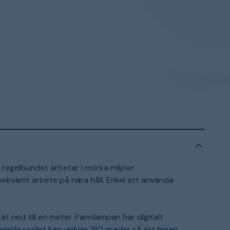
m regelbundet arbetar i mörka miljöer.
bekvämt arbete på nära håll. Enkel att använda
ät ned till en meter. Pannlampan har digitalt
s. Lamphuvudet kan vinklas 180 grader så att linsen