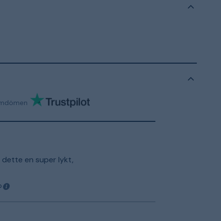
mdömen
 dette en super lykt,
o