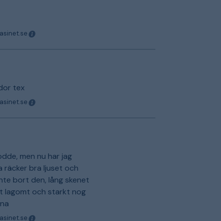
a
asinet.se
idor tex
asinet.se
rodde, men nu har jag
 räcker bra ljuset och
inte bort den, lång skenet
et lagomt och starkt nog
rna
asinet.se