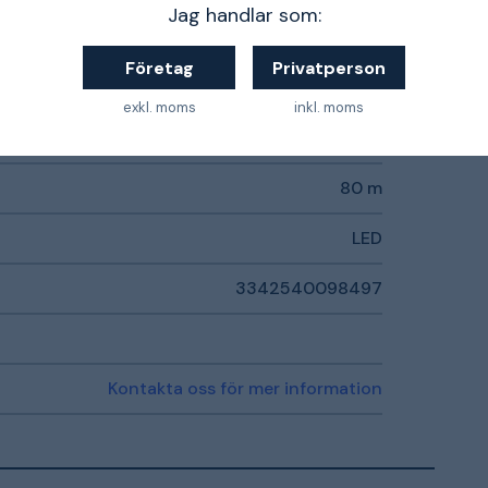
Jag handlar som:
Företag
Privatperson
100 lm
exkl. moms
inkl. moms
Nej
80 m
LED
3342540098497
Kontakta oss för mer information