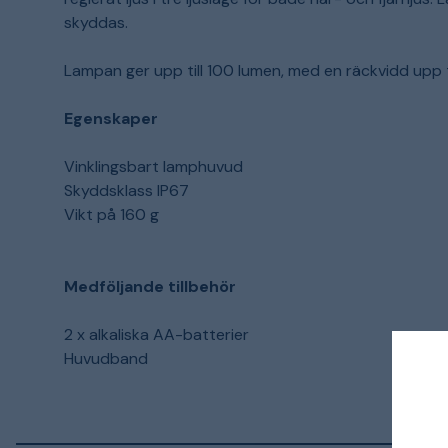
skyddas.
Lampan ger upp till 100 lumen, med en räckvidd upp t
Egenskaper
Vinklingsbart lamphuvud
Skyddsklass IP67
Vikt på 160 g
Medföljande tillbehör
2 x alkaliska AA-
batterier
Huvudband