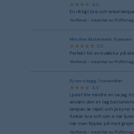
4,0
En riktigt bra och enkel lamp
Verifierat - insamlat av Proffsmag
Mrs Ann Alstermark
,
9 januari
5,0
Perfekt för en kvällstur på sk
Verifierat - insamlat av Proffsmag
Pj ren o bygg
,
1 november
4,0
Ljuset lite mindre en va jag t
använt den et tag batterierna
lampan är räjelt och ja byter 
funkar bra och sen e när ljus
när man fipplar på med greje
Verifierat - insamlat av Proffsmag