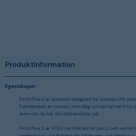
Produktinformation
Egenskaper
Petzl Pixa 3 är speciellt designad för yrkesproffs so
Pannlampan är robust, stöttålig och lättanvänd för 
även om du har skyddshandskar på.
Petzl Pixa 3 är ATEX certifierad för zon 2 och vattent
reglerat ljus i tre ljusläge för både när- och fjärrlju