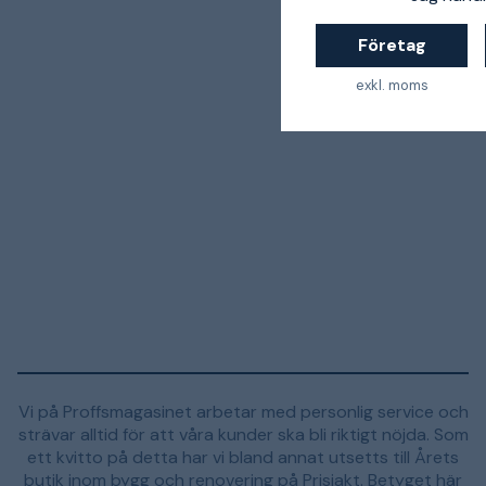
Företag
exkl. moms
Vi på Proffsmagasinet arbetar med personlig service och
strävar alltid för att våra kunder ska bli riktigt nöjda. Som
ett kvitto på detta har vi bland annat utsetts till Årets
butik inom bygg och renovering på Prisjakt. Betyget här