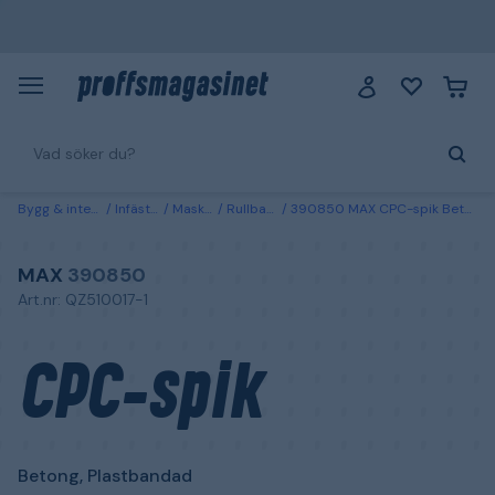
Bygg & interiör
Infästning
Maskinspik
Rullbandad spik
390850 MAX CPC-spik Betong, Plastbandad 2,5x15 mm, 1000-pack
MAX
390850
Art.nr: QZ510017-1
CPC-spik
Betong, Plastbandad