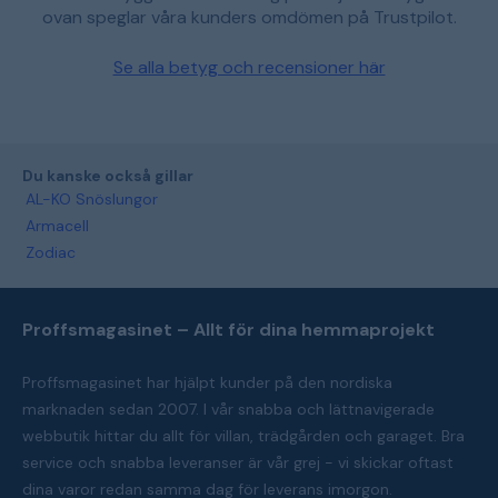
ovan speglar våra kunders omdömen på Trustpilot.
Se alla betyg och recensioner här
Du kanske också gillar
AL-KO Snöslungor
Armacell
Zodiac
Proffsmagasinet – Allt för dina hemmaprojekt
Proffsmagasinet har hjälpt kunder på den nordiska
marknaden sedan 2007. I vår snabba och lättnavigerade
webbutik hittar du allt för villan, trädgården och garaget. Bra
service och snabba leveranser är vår grej - vi skickar oftast
dina varor redan samma dag för leverans imorgon.