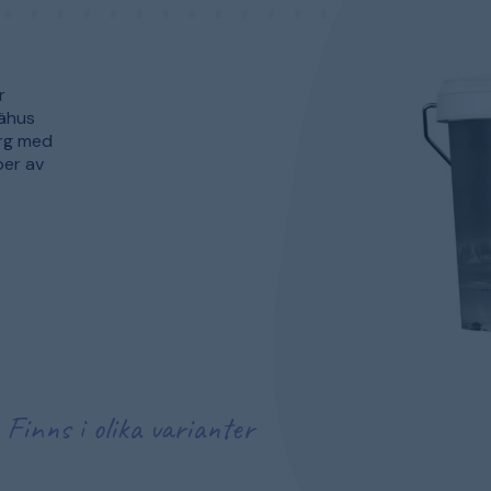
r
rähus
ärg med
per av
Finns i olika varianter