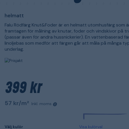
helmatt
Falu Rödfärg Knut&Foder är en helmatt utomhusfärg som ä
framtagen för målning av knutar, foder och vindskivor på t
(passar även för andra hussnickerier). En vattenbaserad f
linoljebas som medför att färgen går att måla på många ty
underlag.
399 kr
57 kr/m²
Inkl. moms
Välj kulör
Visa kulörval