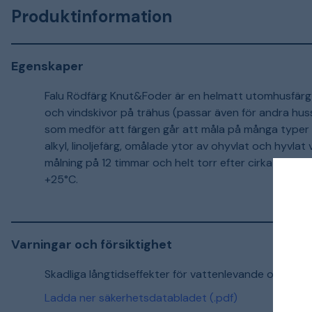
Produktinformation
Egenskaper
Falu Rödfärg Knut&Foder är en helmatt utomhusfärg 
och vindskivor på trähus (passar även för andra huss
som medför att färgen går att måla på många typer 
alkyl, linoljefärg, omålade ytor av ohyvlat och hyvlat v
målning på 12 timmar och helt torr efter cirka 2 dy
+25°C.
Varningar och försiktighet
Skadliga långtidseffekter för vattenlevande organism
Ladda ner säkerhetsdatabladet (.pdf)