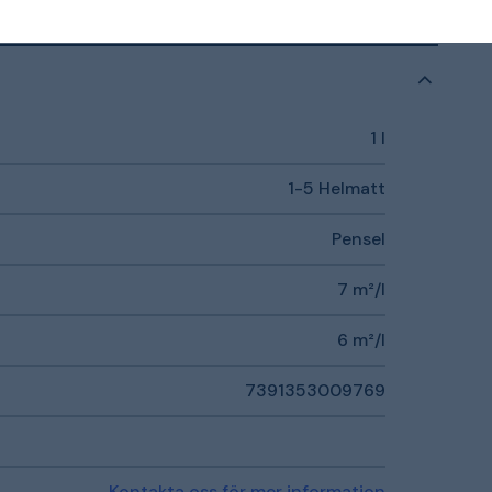
1 l
1-5 Helmatt
Pensel
7 m²/l
6 m²/l
7391353009769
Kontakta oss för mer information