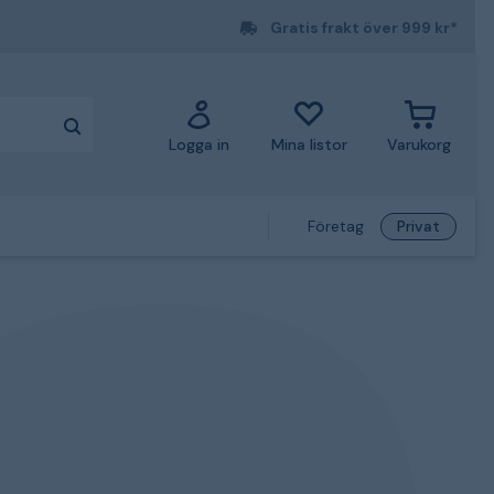
Gratis frakt över 999 kr*
Logga in
Mina listor
Varukorg
Företag
Privat