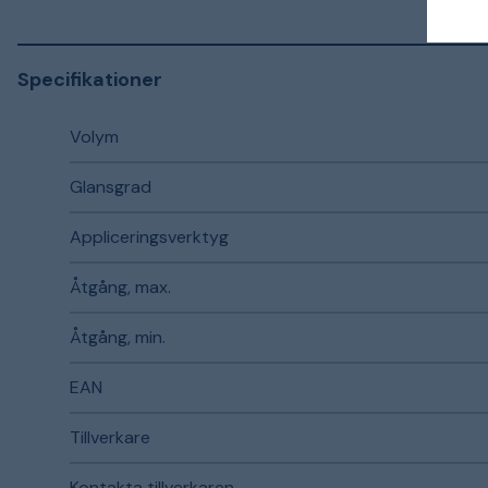
Specifikationer
Volym
Glansgrad
Appliceringsverktyg
Åtgång, max.
Åtgång, min.
EAN
Tillverkare
Kontakta tillverkaren