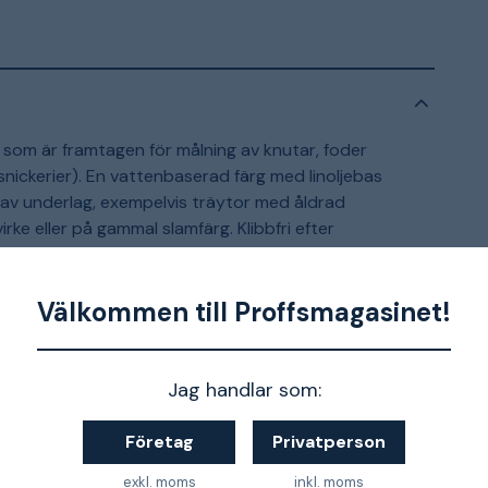
som är framtagen för målning av knutar, foder
nickerier). En vattenbaserad färg med linoljebas
av underlag, exempelvis träytor med åldrad
irke eller på gammal slamfärg. Klibbfri efter
gn. Målningstemperatur: Yttertemperatur +10c –
Välkommen till Proffsmagasinet!
Jag handlar som:
er.
Företag
Privatperson
exkl. moms
inkl. moms