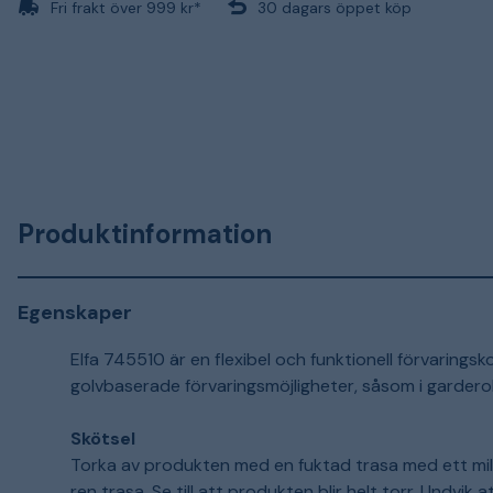
Fri frakt över 999 kr*
30 dagars öppet köp
Produktinformation
Egenskaper
Elfa 745510 är en flexibel och funktionell förvarings
golvbaserade förvaringsmöjligheter, såsom i gardero
Skötsel
Torka av produkten med en fuktad trasa med ett mil
ren trasa. Se till att produkten blir helt torr. Undvik