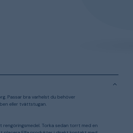
korg. Passar bra varhelst du behöver
ben eller tvättstugan.
t rengöringsmedel. Torka sedan torrt med en
 att placera Elfa produkter i direkt kontakt med