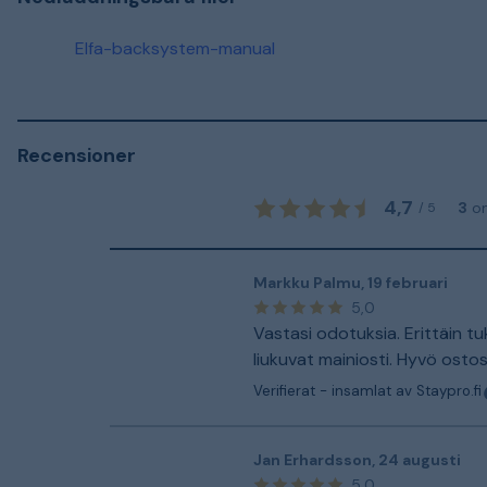
Elfa-backsystem-manual
Recensioner
4,7
3
o
/
5
Markku Palmu
,
19 februari
5,0
Vastasi odotuksia. Erittäin tu
liukuvat mainiosti. Hyvö ostos
Verifierat - insamlat av Staypro.fi
Jan Erhardsson
,
24 augusti
5,0