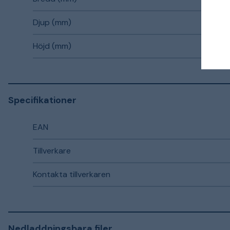
Djup (mm)
Höjd (mm)
Specifikationer
EAN
Tillverkare
Kontakta tillverkaren
Nedladdningsbara filer