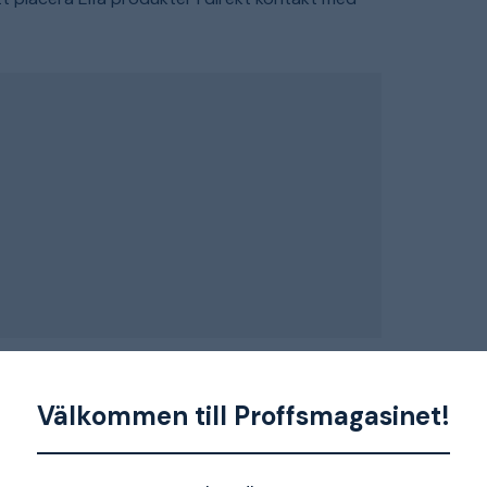
Välkommen till Proffsmagasinet!
Vit
716