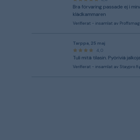
Bra förvaring passade ej i mi
klädkammaren
Verifierat - insamlat av Proffsmag
Tarppa
,
25 maj
4,0
Tuli mitä tilasin. Pyöriviä jalkoj
Verifierat - insamlat av Staypro.fi