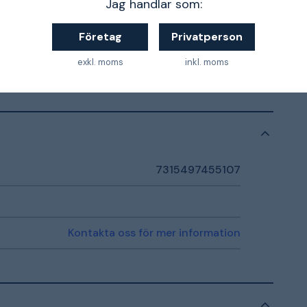
Jag handlar som:
270
Företag
Privatperson
536
exkl. moms
inkl. moms
7315497455107
Kontakta oss för mer information