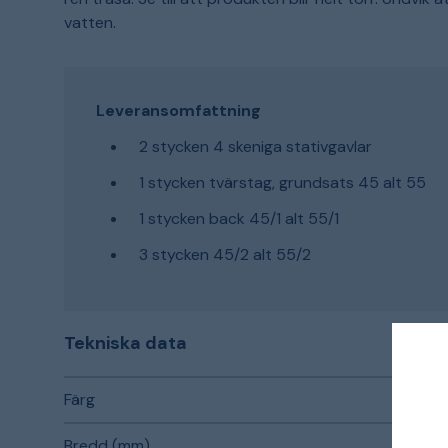
vatten.
Leveransomfattning
2 stycken 4 skeniga stativgavlar
1 stycken tvärstag, grundsats 45 alt 55
1 stycken back 45/1 alt 55/1
3 stycken 45/2 alt 55/2
Tekniska data
Färg
Bredd (mm)