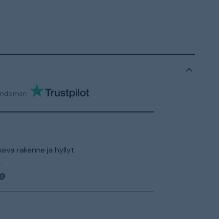
mdömen
keva rakenne ja hyllyt
.