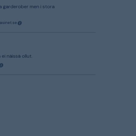
na garderober men i stora
asinet.se
a ei näissä ollut.