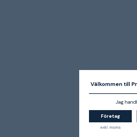
Välkommen till P
Jag handl
Företag
exkl. moms