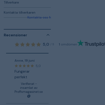
Tillverkare
Kontakta tillverkaren
Kontakta oss för mer information
Recensioner
5,0
1
omdömen
/
5
Anne
,
19 juni
5,0
Fungerar
perfekt
Verifierat -
insamlat av
Proffsmagasinet.se