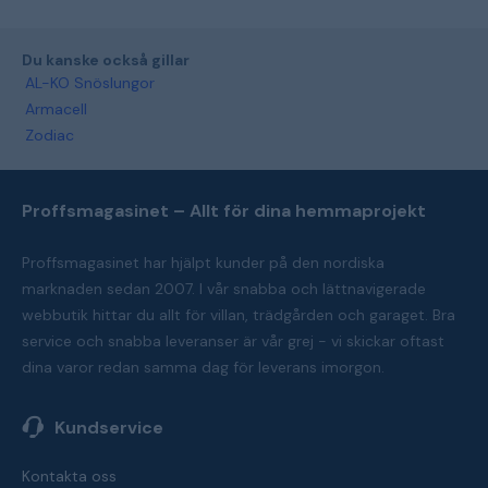
Du kanske också gillar
AL-KO Snöslungor
Armacell
Zodiac
Proffsmagasinet – Allt för dina hemmaprojekt
Proffsmagasinet har hjälpt kunder på den nordiska
marknaden sedan 2007. I vår snabba och lättnavigerade
webbutik hittar du allt för villan, trädgården och garaget. Bra
service och snabba leveranser är vår grej - vi skickar oftast
dina varor redan samma dag för leverans imorgon.
Kundservice
Kontakta oss