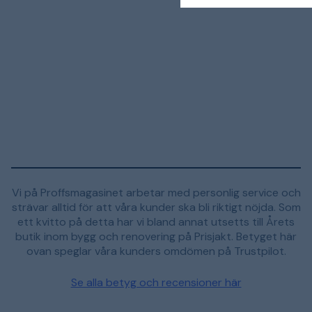
Vi på Proffsmagasinet arbetar med personlig service och
strävar alltid för att våra kunder ska bli riktigt nöjda. Som
ett kvitto på detta har vi bland annat utsetts till Årets
butik inom bygg och renovering på Prisjakt. Betyget här
ovan speglar våra kunders omdömen på Trustpilot.
Se alla betyg och recensioner här