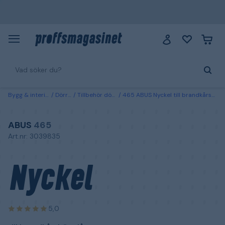
Bygg & interiör
Dörrar
Tillbehör dörrar
465 ABUS Nyckel till brandkårshänglås
ABUS
465
Art.nr: 3039835
Nyckel
5,0