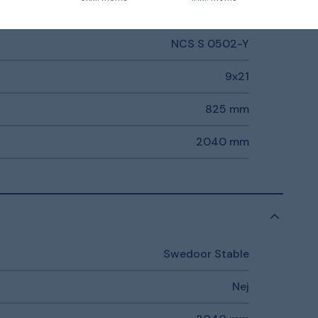
Vit
NCS S 0502-Y
9x21
825 mm
2040 mm
Swedoor Stable
Nej