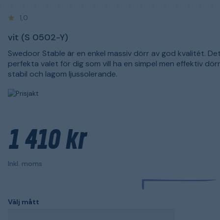
1,0
vit (S 0502-Y)
Swedoor Stable är en enkel massiv dörr av god kvalitét. De
perfekta valet för dig som vill ha en simpel men effektiv dör
stabil och lagom ljussolerande.
1 410 kr
Inkl. moms
Välj mått