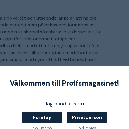
 sin kvalitét och utseende länge är att ha bra
vande material som påverkas och förändras av
 med rätt skötsel så riskerar inte dörren att ta
r uppstått eller onormalt slitage har
ndlas direkt, med ett milt rengöringsmedel på en
nvändas. Torka alltid rent ytan omedelbart efter
ärn smörjs med syrafritt fett vid behov. Låset
Swedoor men vi rekommenderar +Karm eller
Välkommen till Proffsmagasinet!
alité
de dörrar måste kombineras med karmar av
Jag handlar som:
Företag
Privatperson
exkl. moms
inkl. moms