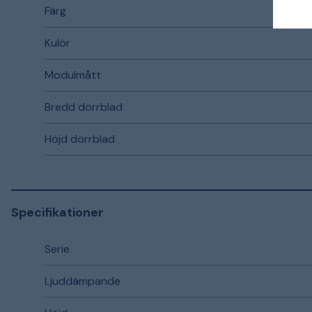
Färg
Kulör
Modulmått
Bredd dörrblad
Höjd dörrblad
Specifikationer
Serie
Ljuddämpande