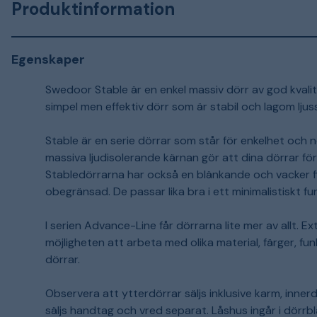
Produktinformation
Egenskaper
Swedoor Stable är en enkel massiv dörr av god kvalité
simpel men effektiv dörr som är stabil och lagom ljus
Stable är en serie dörrar som står för enkelhet och n
massiva ljudisolerande kärnan gör att dina dörrar för
Stabledörrarna har också en blänkande och vacker f
obegränsad. De passar lika bra i ett minimalistiskt f
I serien Advance-Line får dörrarna lite mer av allt. E
möjligheten att arbeta med olika material, färger, fu
dörrar.
Observera att ytterdörrar säljs inklusive karm, inner
säljs handtag och vred separat. Låshus ingår i dörrbl