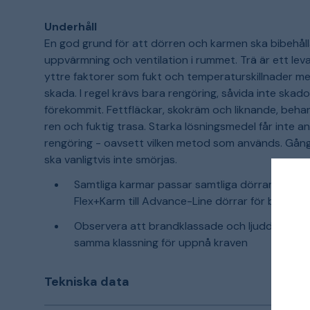
Underhåll
En god grund för att dörren och karmen ska bibehålla
uppvärmning och ventilation i rummet. Trä är ett le
yttre faktorer som fukt och temperaturskillnader men
skada. I regel krävs bara rengöring, såvida inte skado
förekommit. Fettfläckar, skokräm och liknande, beha
ren och fuktig trasa. Starka lösningsmedel får inte a
rengöring - oavsett vilken metod som används. Gångj
ska vanligtvis inte smörjas.
Samtliga karmar passar samtliga dörrar från 
Flex+Karm till Advance-Line dörrar för bästa kv
Observera att brandklassade och ljuddämpan
samma klassning för uppnå kraven
Tekniska data