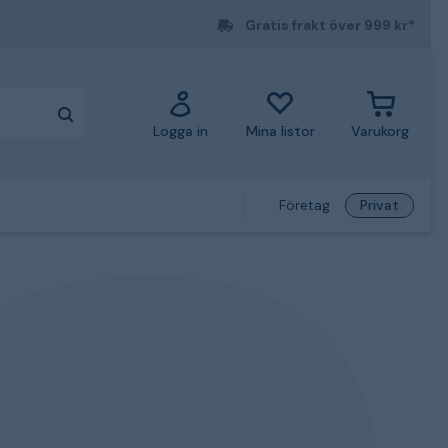
Gratis frakt över 999 kr*
Logga in
Mina listor
Varukorg
Företag
Privat