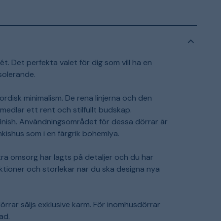
t. Det perfekta valet för dig som vill ha en
solerande.
ordisk minimalism. De rena linjerna och den
medlar ett rent och stilfullt budskap.
inish. Användningsområdet för dessa dörrar är
unkishus som i en färgrik bohemlya.
xtra omsorg har lagts på detaljer och du har
nktioner och storlekar när du ska designa nya
dörrar säljs exklusive karm. För inomhusdörrar
ad.