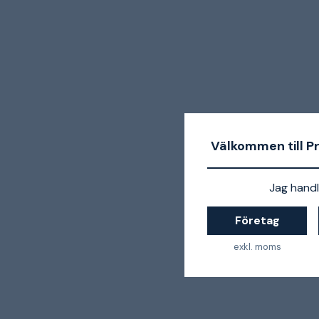
Välkommen till P
Jag handl
Företag
exkl. moms