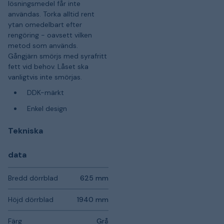
lösningsmedel får inte
användas. Torka alltid rent
ytan omedelbart efter
rengöring - oavsett vilken
metod som används.
Gångjärn smörjs med syrafritt
fett vid behov. Låset ska
vanligtvis inte smörjas.
DDK-märkt
Enkel design
Tekniska
data
Bredd dörrblad
625 mm
Höjd dörrblad
1940 mm
Färg
Grå