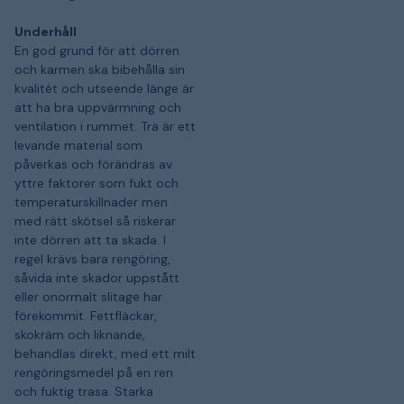
Underhåll
En god grund för att dörren
och karmen ska bibehålla sin
kvalitét och utseende länge är
att ha bra uppvärmning och
ventilation i rummet. Trä är ett
levande material som
påverkas och förändras av
yttre faktorer som fukt och
temperaturskillnader men
med rätt skötsel så riskerar
inte dörren att ta skada. I
regel krävs bara rengöring,
såvida inte skador uppstått
eller onormalt slitage har
förekommit. Fettfläckar,
skokräm och liknande,
behandlas direkt, med ett milt
rengöringsmedel på en ren
och fuktig trasa. Starka