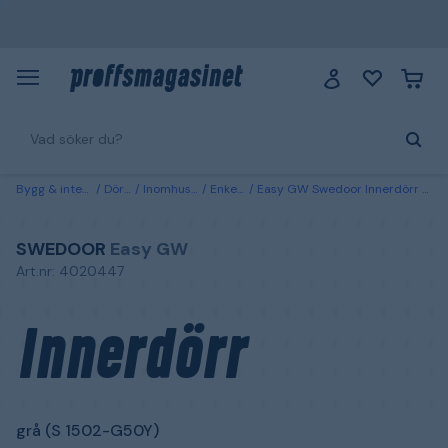
Bygg & interiör
Dörrar
Inomhusdörrar
Enkeldörrar
Easy GW Swedoor Innerdörr grå (S 1502-G50Y) 625x1940 mm
SWEDOOR
Easy GW
Art.nr: 4020447
Innerdörr
grå (S 1502-G50Y)