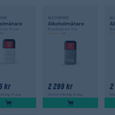
ENSE
ALCOSENSE
AL
olmätare
Alkoholmätare
A
lyser Excel
Breathalyser Pro
Bre
5,0
4,8
6 kr
2 299 kr
2
åndag, 10 aug.
Skickas måndag, 10 aug.
Ski