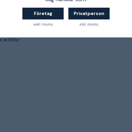
Företag
Privatperson
exkl. moms
inkl. moms
 artiklar: