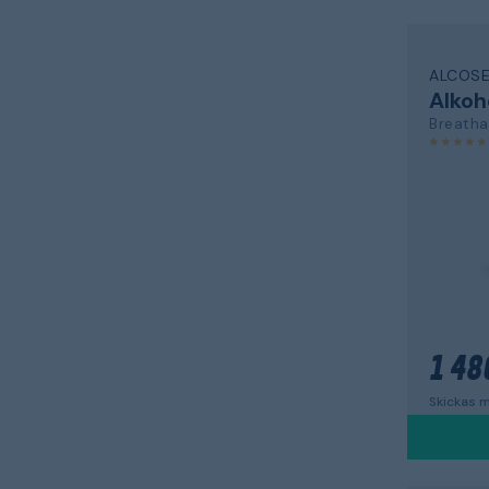
ALCOS
Alkoh
Breatha
1 48
Skickas m