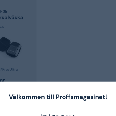
ENSE
rsalväska
3
4,5
l/Pro/Ultra
kr
åndag, 10 aug.
Välkommen till Proffsmagasinet!
Jag handlar som:
1