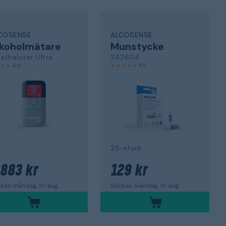
COSENSE
ALCOSENSE
lkoholmätare
Munstycke
athalyser Ultra
242604
4,0
5,0
25-styck
 883 kr
129 kr
ckas måndag, 10 aug.
Skickas måndag, 10 aug.