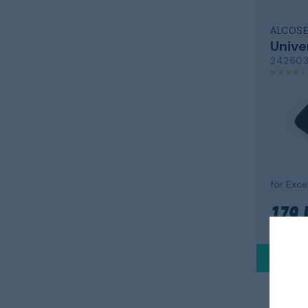
ALCOS
Unive
24260
för Exce
179 
Skickas m