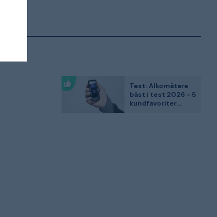
Test: Alkomätare
bäst i test 2026 - 5
kundfavoriter
jämförda