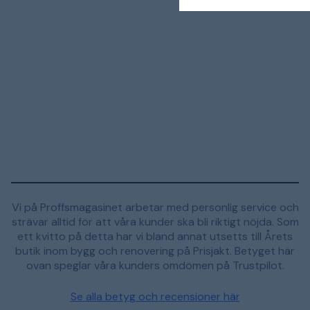
Vi på Proffsmagasinet arbetar med personlig service och
strävar alltid för att våra kunder ska bli riktigt nöjda. Som
ett kvitto på detta har vi bland annat utsetts till Årets
butik inom bygg och renovering på Prisjakt. Betyget här
ovan speglar våra kunders omdömen på Trustpilot.
Se alla betyg och recensioner här