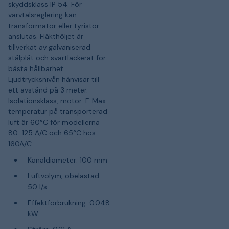
skyddsklass IP 54. För
varvtalsreglering kan
transformator eller tyristor
anslutas. Fläkthöljet är
tillverkat av galvaniserad
stålplåt och svartlackerat för
bästa hållbarhet.
Ljudtrycksnivån hänvisar till
ett avstånd på 3 meter.
Isolationsklass, motor: F. Max
temperatur på transporterad
luft är 60°C för modellerna
80-125 A/C och 65°C hos
160A/C.
Kanaldiameter: 100 mm
Luftvolym, obelastad:
50 l/s
Effektförbrukning: 0.048
kW