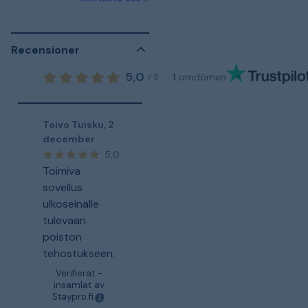
Recensioner
5,0
1
omdömen
/
5
Toivo Tuisku
,
2
december
5,0
Toimiva
sovellus
ulkoseinälle
tulevaan
poiston
tehostukseen.
Verifierat -
insamlat av
Staypro.fi