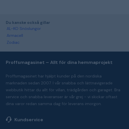
Du kanske också gillar
AL-KO Snöslungor
Armacell
Zodiac
Proffsmagasinet – Allt för dina hemmaprojekt
Proffsmagasinet har hjälpt kunder på den nordiska
marknaden sedan 2007. I vår snabba och lättnavigerade
webbutik hittar du allt för villan, trädgården och garaget. Bra
service och snabba leveranser är vår grej - vi skickar oftast
dina varor redan samma dag för leverans imorgon.
Kundservice