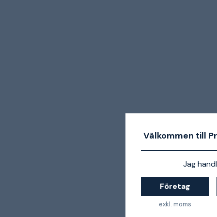
Välkommen till P
Jag handl
Företag
exkl. moms