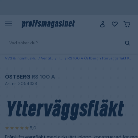
VVS & inomhusklimat
Ventilation
Fläktar
RS 100 A Östberg Ytterväggsfläkt Kanaldiameter: 100 mm, Luftvolym: 50 l/s
ÖSTBERG
RS 100 A
Art.nr: 3054338
Ytterväggsfläkt
5,0
Frånluftsväggfläkt med cirkulärt inlopp, konstruerad för mo