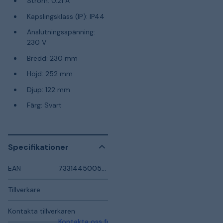
Ström: 0.21 A
Kapslingsklass (IP): IP44
Anslutningsspänning:
230 V
Bredd: 230 mm
Höjd: 252 mm
Djup: 122 mm
Färg: Svart
Specifikationer
EAN
7331445005835
Tillverkare
Kontakta tillverkaren
Kontakta oss för mer information