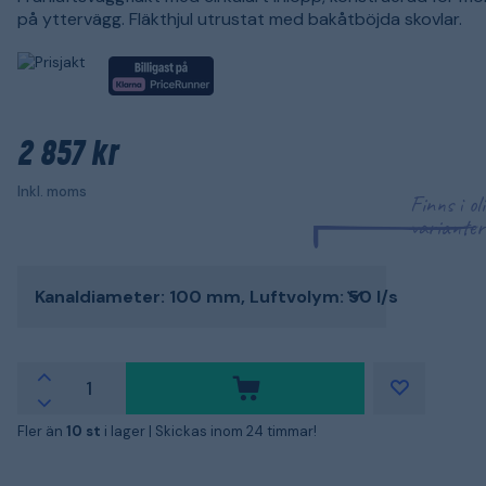
på yttervägg. Fläkthjul utrustat med bakåtböjda skovlar.
2 857 kr
Inkl. moms
Finns i ol
varianter
Kanaldiameter: 100 mm, Luftvolym: 50 l/s
Fler än
10 st
i lager |
Skickas inom 24 timmar!