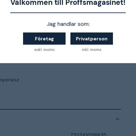
Välkommen till Proffsmagasinet!
Krom
8716483
Jag handlar som:
Företag
Privatperson
exkl. moms
inkl. moms
emperatur
7323100116635