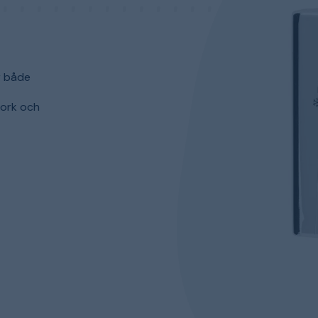
r både
tork och