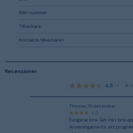
RSK-nummer
Tillverkare
Kontakta tillverkaren
Recensioner
4,5
4
o
/
5
Thomas
,
15 december
4,0
Fungerar bra. Ger mkt bra up
Anvisningarna för att program