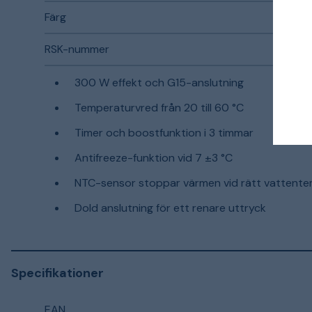
Färg
RSK-nummer
300 W effekt och G15-anslutning
Temperaturvred från 20 till 60 °C
Timer och boostfunktion i 3 timmar
Antifreeze-funktion vid 7 ±3 °C
NTC-sensor stoppar värmen vid rätt vattent
Dold anslutning för ett renare uttryck
Specifikationer
EAN