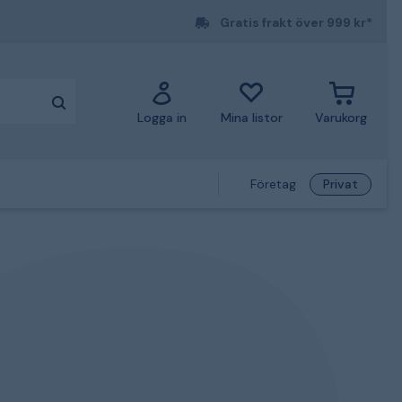
Gratis frakt över 999 kr*
Logga in
Mina listor
Varukorg
Företag
Privat