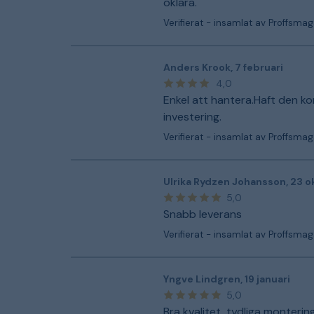
oklara.
Verifierat - insamlat av Proffsmag
Anders Krook
,
7 februari
4,0
Enkel att hantera.Haft den ko
investering.
Verifierat - insamlat av Proffsmag
Ulrika Rydzen Johansson
,
23 o
5,0
Snabb leverans
Verifierat - insamlat av Proffsmag
Yngve Lindgren
,
19 januari
5,0
Bra kvalitet, tydliga monterin