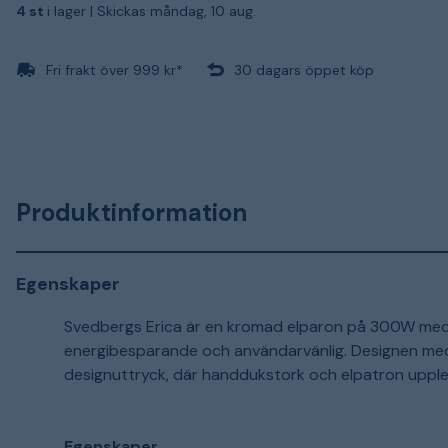
4 st
i lager |
Skickas måndag, 10 aug.
Fri frakt över 999 kr*
30 dagars öppet köp
Produktinformation
Egenskaper
Svedbergs Erica är en kromad elparon på 300W med
energibesparande och användarvänlig. Designen med 
designuttryck, där handdukstork och elpatron upple
Egenskaper