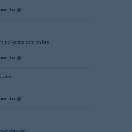
asinet.se
rt tid känns som en bra
asinet.se
ktober
asinet.se
gsanvisningar.