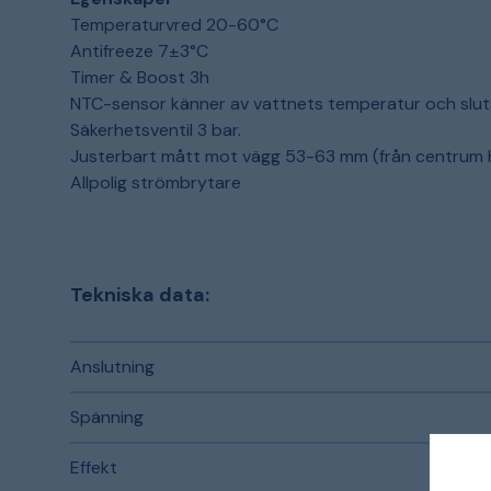
Temperaturvred 20-60°C
Antifreeze 7±3°C
Timer & Boost 3h
NTC-sensor känner av vattnets temperatur och slu
Säkerhetsventil 3 bar.
Justerbart mått mot vägg 53-63 mm (från centrum h
Allpolig strömbrytare
Tekniska data:
Anslutning
Spänning
Effekt