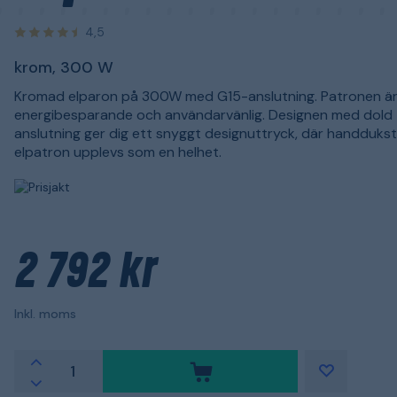
4,5
krom, 300 W
Kromad elparon på 300W med G15-anslutning. Patronen ä
energibesparande och användarvänlig. Designen med dold
anslutning ger dig ett snyggt designuttryck, där handduks
elpatron upplevs som en helhet.
2 792 kr
Inkl. moms