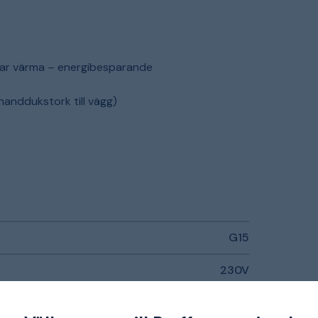
tar värma – energibesparande
anddukstork till vägg)
G15
230V
300 W