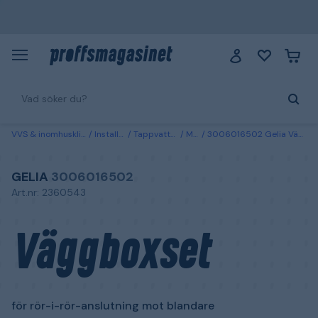
VVS & inomhusklimat
Installation
Tappvattensystem
Montage
3006016502 Gelia Väggboxset för rör-i-rör-anslutning mot blandare
GELIA
3006016502
Art.nr: 2360543
Väggboxset
för rör-i-rör-anslutning mot blandare