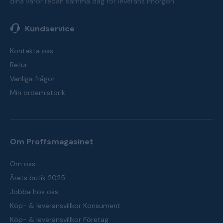
dina varor redan samma dag för leverans imorgon.
Kundservice
Kontakta oss
Retur
Vanliga frågor
Min orderhistorik
Om Proffsmagasinet
Om oss
Årets butik 2025
Jobba hos oss
Köp- & leveransvillkor Konsument
Köp- & leveransvillkor Företag