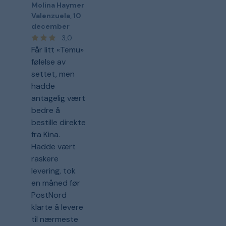
Molina Haymer
Valenzuela
,
10
december
3,0
Får litt «Temu»
følelse av
settet, men
hadde
antagelig vært
bedre å
bestille direkte
fra Kina.
Hadde vært
raskere
levering, tok
en måned før
PostNord
klarte å levere
til nærmeste