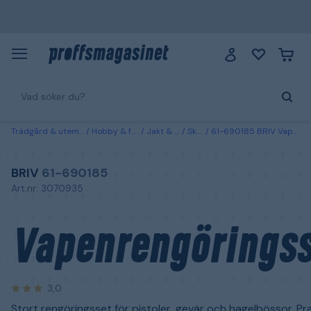
Trädgård & utemiljö
Hobby & fritid
Jakt & fiske
Skytte
61-690185 BRIV Vapenrengöringsset
BRIV
61-690185
Art.nr: 3070935
Vapenrengöringss
3,0
Stort rengöringsset för pistoler, gevär och hagelbössor. Pr