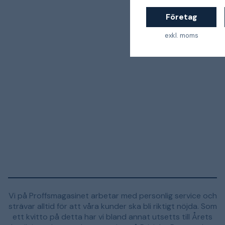
Företag
exkl. moms
Vi på Proffsmagasinet arbetar med personlig service och
strävar alltid för att våra kunder ska bli riktigt nöjda. Som
ett kvitto på detta har vi bland annat utsetts till Årets