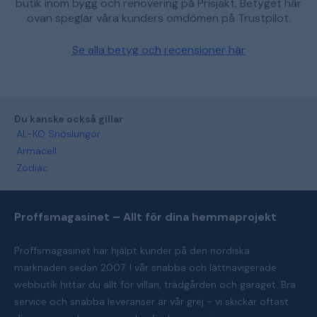
butik inom bygg och renovering på Prisjakt. Betyget här
ovan speglar våra kunders omdömen på Trustpilot.
Se alla betyg och recensioner här
Du kanske också gillar
AL-KO Snöslungor
Armacell
Zodiac
Proffsmagasinet – Allt för dina hemmaprojekt
Proffsmagasinet har hjälpt kunder på den nordiska
marknaden sedan 2007. I vår snabba och lättnavigerade
webbutik hittar du allt för villan, trädgården och garaget. Bra
service och snabba leveranser är vår grej - vi skickar oftast