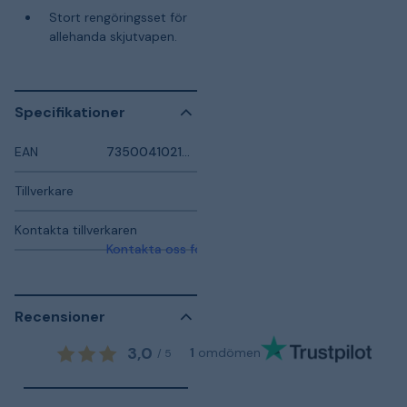
Stort rengöringsset för
allehanda skjutvapen.
Specifikationer
EAN
7350041021520
Tillverkare
Kontakta tillverkaren
Kontakta oss för mer information
Recensioner
3,0
1
omdömen
/
5