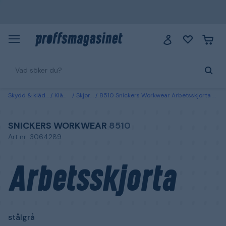
Skydd & kläder
Kläder
Skjortor
8510 Snickers Workwear Arbetsskjorta stålgrå Stålgrå
SNICKERS WORKWEAR
8510
Art.nr: 3064289
Arbetsskjorta
stålgrå