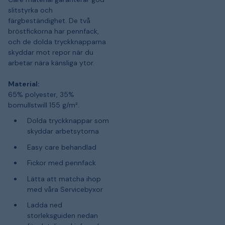
slitstyrka och
färgbeständighet. De två
bröstfickorna har pennfack,
och de dolda tryckknapparna
skyddar mot repor när du
arbetar nära känsliga ytor.
Material:
65% polyester, 35%
bomullstwill 155 g/m².
Dolda tryckknappar som
skyddar arbetsytorna
Easy care behandlad
Fickor med pennfack
Lätta att matcha ihop
med våra Servicebyxor
Ladda ned
storleksguiden nedan