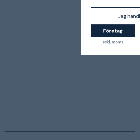
Jag handl
Företag
exkl. moms