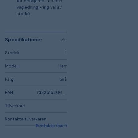
för detaljerad info och
vägledning kring val av
storlek
Specifikationer
Storlek
L
Modell
Herr
Färg
Grå
EAN
7332515206633
Tillverkare
Kontakta tillverkaren
Kontakta oss för mer information