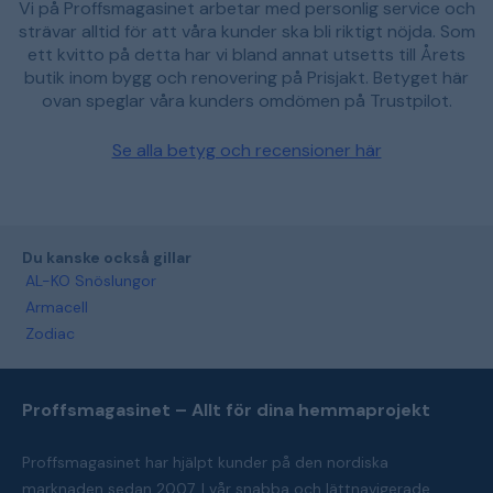
Vi på Proffsmagasinet arbetar med personlig service och
strävar alltid för att våra kunder ska bli riktigt nöjda. Som
ett kvitto på detta har vi bland annat utsetts till Årets
butik inom bygg och renovering på Prisjakt. Betyget här
ovan speglar våra kunders omdömen på Trustpilot.
Se alla betyg och recensioner här
Du kanske också gillar
AL-KO Snöslungor
Armacell
Zodiac
Proffsmagasinet – Allt för dina hemmaprojekt
Proffsmagasinet har hjälpt kunder på den nordiska
marknaden sedan 2007. I vår snabba och lättnavigerade