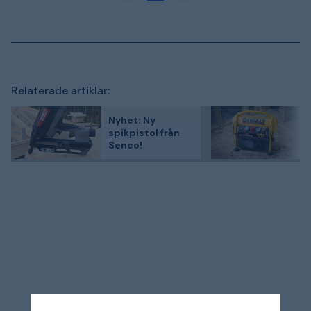
Relaterade artiklar:
Nyhet: Ny
spikpistol från
Senco!