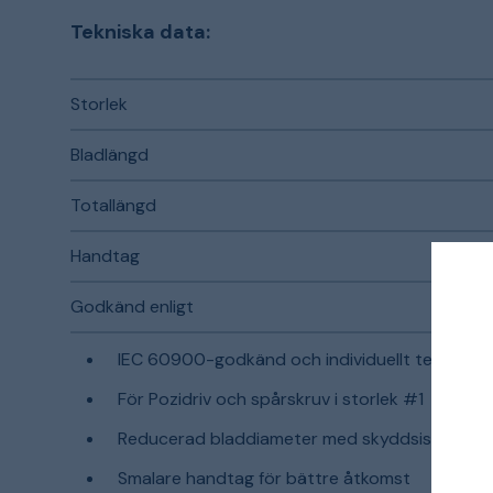
Tekniska data:
Storlek
Bladlängd
Totallängd
Handtag
Godkänd enligt
IEC 60900-godkänd och individuellt testad
För Pozidriv och spårskruv i storlek #1
Reducerad bladdiameter med skyddsisolering
Smalare handtag för bättre åtkomst