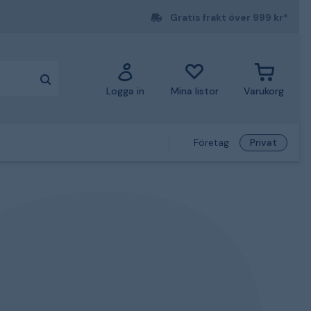
Gratis frakt över 999 kr*
Logga in
Mina listor
Varukorg
Företag
Privat