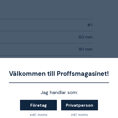
#1
80 mm
161 mm
Ergonomiskt Kraftform-handtag
Välkommen till Proffsmagasinet!
IEC 60900
Jag handlar som:
Företag
Privatperson
exkl. moms
inkl. moms