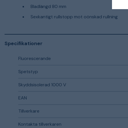
Bladlängd 80 mm
Sexkantigt rullstopp mot oönskad rullning
Specifikationer
Fluorescerande
Spetstyp
Skyddsisolerad 1000 V
EAN
Tillverkare
Kontakta tillverkaren