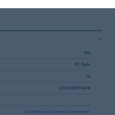
Nej
PZ, Spår
Ja
4013288179418
Kontakta oss för mer information