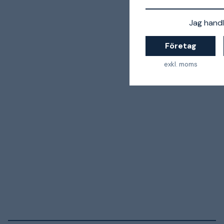
Jag handl
Företag
exkl. moms