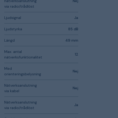
nätverksanslutning
Nej
via radio/trådlöst
Ljudsignal
Ja
Ljudstyrka
85 dB
Längd
49 mm
Max. antal
12
nätverksfunktionalitet
Med
Nej
orienteringsbelysning
Nätverksanslutning
Nej
via kabel
Nätverksanslutning
Ja
via radio/trådlöst