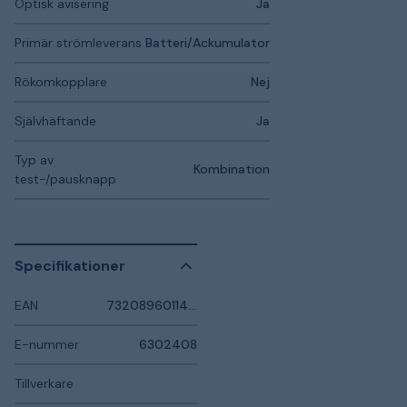
Optisk avisering
Ja
Primär strömleverans
Batteri/Ackumulator
Rökomkopplare
Nej
Självhäftande
Ja
Typ av
Kombination
test-/pausknapp
Specifikationer
EAN
7320896011458
E-nummer
6302408
Tillverkare