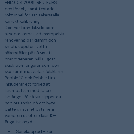
EN14604:2008, RED, RoHS
och Reach, samt testade i
röktunnel för att säkerställa
korrekt kalibrering.
Den har brandskydd som
skyddar larmet vid exempelvis
renovering där damm och
smuts uppstår. Detta
säkerställer på så vis att
brandvarnaren hålls i gott
skick och fungerar som den
ska samt motverkar falsklarm.
Pebble 10 och Pebble Link
inkluderar ett förseglat
litiumbatteri med 10 års
livslängd. På så vis slipper du
helt att tänka på att byta
batteri, i stället byts hela
varnaren ut efter dess 10-
åriga livslängd.
Seriekopplad - kan