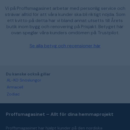
Vi på Proffsmagasinet arbetar med personlig service och
strävar alltid för att våra kunder ska bli riktigt nöjda. Som
ett kvitto på detta har vi bland annat utsetts till Årets
butik inom bygg och renovering på Prisjakt. Betyget här
ovan speglar våra kunders omdömen på Trustpilot.
Se alla betyg och recensioner här
Du kanske också gillar
AL-KO Snöslungor
Armacell
Zodiac
Proffsmagasinet – Allt för dina hemmaprojekt
Proffsmagasinet har hjälpt kunder på den nordiska