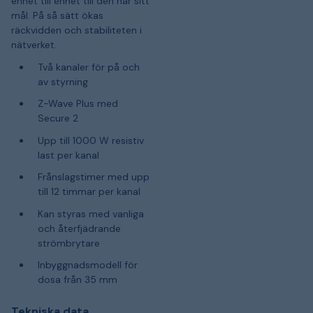
enhet till enhet till den når sitt
mål. På så sätt ökas
räckvidden och stabiliteten i
nätverket.
Två kanaler för på och
av styrning
Z-Wave Plus med
Secure 2
Upp till 1000 W resistiv
last per kanal
Frånslagstimer med upp
till 12 timmar per kanal
Kan styras med vanliga
och återfjädrande
strömbrytare
Inbyggnadsmodell för
dosa från 35 mm
Tekniska data