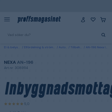
El & belysning
Elfördelning & strömförsörjning
Automation
Tillbehör automation
AN-196 Nexa Inbyggnadsmottagare on/off, Z-Wave
NEXA
AN-196
Art.nr: 3089114
Inbyggnadsmotta
5,0