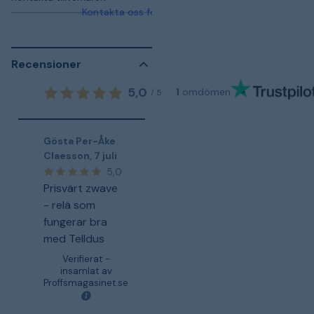
Kontakta oss för mer information
Recensioner
5,0
1
omdömen
/
5
Gösta Per-Åke
Claesson
,
7 juli
5,0
Prisvärt zwave
- relä som
fungerar bra
med Telldus
Verifierat -
insamlat av
Proffsmagasinet.se