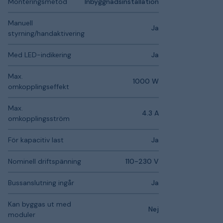
Monteringsmetod
Inbyggnadsinstallation
Manuell
Ja
styrning/handaktivering
Med LED-indikering
Ja
Max.
1000 W
omkopplingseffekt
Max.
4.3 A
omkopplingsström
För kapacitiv last
Ja
Nominell driftspänning
110-230 V
Bussanslutning ingår
Ja
Kan byggas ut med
Nej
moduler