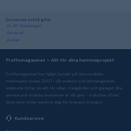
Du kanske också gillar
AL-KO Snöslungor
Armacell
Zodiac
Proffsmagasinet – Allt för dina hemmaprojekt
Proffsmagasinet har hjälpt kunder på den nordiska
marknaden sedan 2007. I vår snabba och lättnavigerade
webbutik hittar du allt för villan, trädgården och garaget. Bra
service och snabba leveranser är vår grej - vi skickar oftast
dina varor redan samma dag för leverans imorgon.
Kundservice