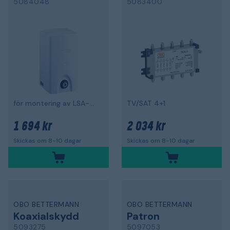
5084048
5083400
för montering av LSA-plint
TV/SAT 4+1
1 694 kr
2 034 kr
Skickas om 8-10 dagar
Skickas om 8-10 dagar
OBO BETTERMANN
OBO BETTERMANN
Koaxialskydd
Patron
5093275
5097053