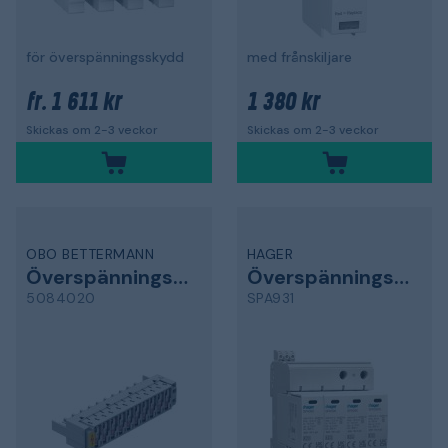
för överspänningsskydd
med frånskiljare
1 611 kr
1 380 kr
fr.
Skickas om 2-3 veckor
Skickas om 2-3 veckor
OBO BETTERMANN
HAGER
Överspänningsmagasin
Överspänningsskydd
5084020
SPA931