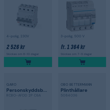
4-polig, 230V
3-polig, 500 V
2 526 kr
1 364 kr
fr.
Skickas om 8-10 dagar
Skickas om 7-9 dagar
GARO
OBO BETTERMANN
Personskyddsbrytare
Plinthållare
RCBO-AFDD 2P C6A
5084036