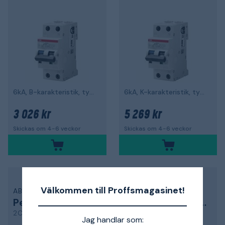
6kA, B-karakteristik, typ A DS201
6kA, K-karakteristik, typ A DS201
3 026 kr
5 269 kr
Skickas om 4-6 veckor
Skickas om 4-6 veckor
Välkommen till Proffsmagasinet!
ABB
ABB
Personskyddsautomat
Personskyddsautomat
2CSR255480R1064
2CSR275180R3325
Jag handlar som: