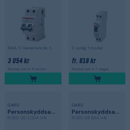
10kA, C-karakteristik, typ APR DS201M
2-polig, 1 modul
3 054 kr
818 kr
fr.
Skickas om 4-6 veckor
Skickas om 4-7 dagar
GARO
GARO
Personskyddsautomat
Personskyddsautomat
RCBO GC C20A 1+N
RCBO GR B6A 1+N