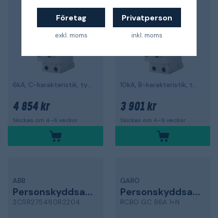
Företag
Privatperson
exkl. moms
inkl. moms
6kA, C-karakteristik, typ APR DS201
10kA, B-karakteristik, typ A DS201M
4 854 kr
3 901 kr
Skickas om 4-6 veckor
Skickas om 4-6 veckor
ABB
GARO
Personskyddsautomat
Personskyddsautomat
2CSR275480R2204
RCBO GC B6A 1+N