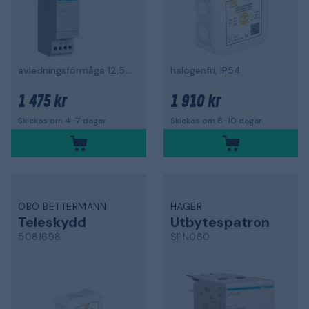
avledningsförmåga 12,5kA
halogenfri, IP54
1 475 kr
1 910 kr
Skickas om 4-7 dagar
Skickas om 8-10 dagar
OBO BETTERMANN
HAGER
Teleskydd
Utbytespatron
5081698
SPN080