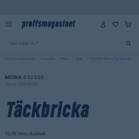
VVS & inomhusklimat
Installation
Montage
Täckbrickor
632336 Mora Täckbricka 12/15 mm, dubbel 60 c/c
MORA
632336
Art.nr: 2363558
Täckbricka
12/15 mm, dubbel