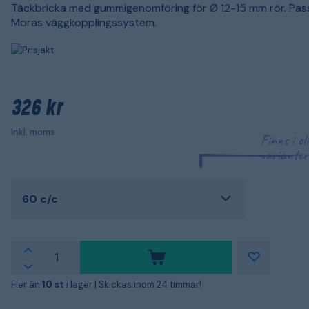
Täckbricka med gummigenomföring för Ø 12-15 mm rör. Passa
Moras väggkopplingssystem.
326 kr
Inkl. moms
Finns i ol
varianter
60 c/c
Fler än
10 st
i lager |
Skickas inom 24 timmar!