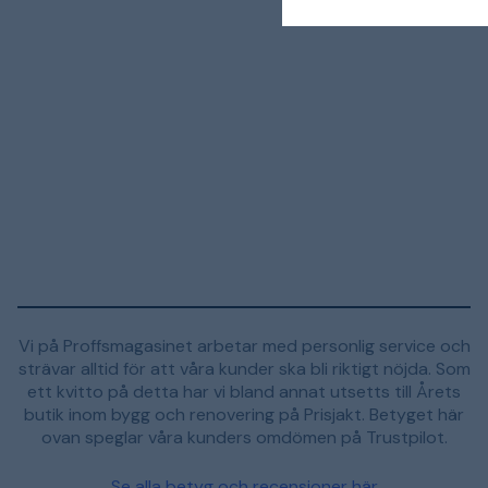
Vi på Proffsmagasinet arbetar med personlig service och
strävar alltid för att våra kunder ska bli riktigt nöjda. Som
ett kvitto på detta har vi bland annat utsetts till Årets
butik inom bygg och renovering på Prisjakt. Betyget här
ovan speglar våra kunders omdömen på Trustpilot.
Se alla betyg och recensioner här