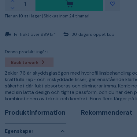
Fler än
10 st
i lager |
Skickas inom 24 timmar!
Fri frakt över 999 kr*
30 dagars öppet köp
Denna produkt ingår i:
Back to work
Zekler 76 är skyddsglasögon med hydrofil linsbehandling o
kraftfulla rep- och imskyddade linser, ger enastående klar
säkerhet där fukt absorberas och eliminerar imma. Kombin
med sin lätta design och tighta passform, och du har den 
kombinationen av teknik och komfort. Finns flera färger på li
Produktinformation
Rekommenderat
Egenskaper