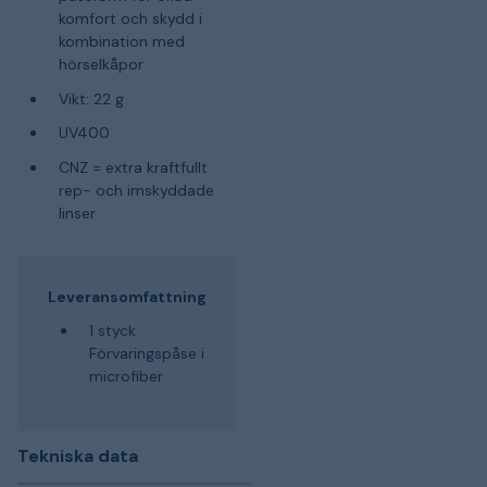
komfort och skydd i
kombination med
hörselkåpor
Vikt: 22 g
UV400
CNZ = extra kraftfullt
rep- och imskyddade
linser
Leveransomfattning
1 styck
Förvaringspåse i
microfiber
Tekniska data